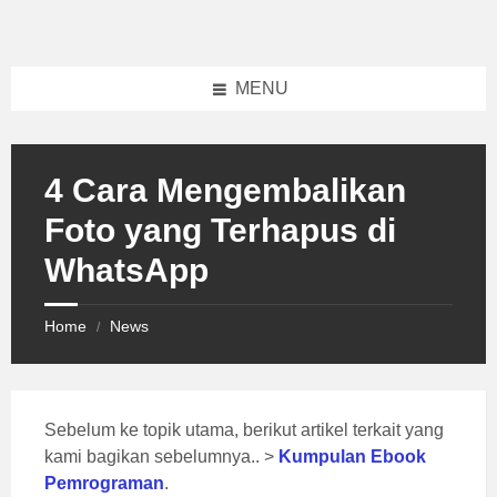
Skip
Skip
Skip
to
to
to
content
left
footer
sidebar
MENU
4 Cara Mengembalikan
Foto yang Terhapus di
WhatsApp
Home
News
/
Sebelum ke topik utama, berikut artikel terkait yang
kami bagikan sebelumnya.. >
Kumpulan Ebook
Pemrograman
.