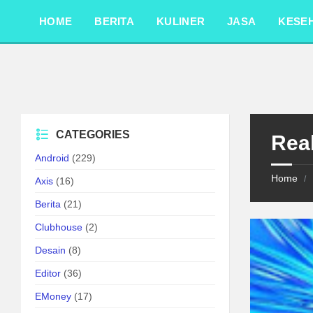
Skip
Skip
Skip
to
to
to
HOME
BERITA
KULINER
JASA
KESE
content
left
footer
sidebar
CATEGORIES
Rea
Android
(229)
Home
/
Axis
(16)
Berita
(21)
Clubhouse
(2)
Desain
(8)
Editor
(36)
EMoney
(17)