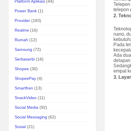
Platform Aplikasi
(44)
Telepon 
telepon
Power Bank
(1)
2.
Tekno
Provider
(183)
Teknolog
Realme
(16)
nano, d
kebutuh
Rumah
(12)
Pada te
Samsung
(72)
kecepata
Ada dua
Serbaserbi
(16)
delapan
Sedangk
Shopee
(30)
empat k
3.
Laya
ShopeePay
(4)
Smartfren
(13)
SnackVideo
(11)
Social Media
(92)
Social Messaging
(62)
Sosial
(21)