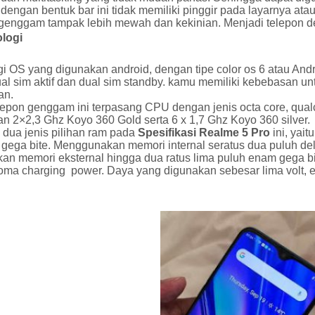
dengan bentuk bar ini tidak memiliki pinggir pada layarnya ata
 genggam tampak lebih mewah dan kekinian. Menjadi telepon 
logi
i OS yang digunakan android, dengan tipe color os 6 atau And
ual sim aktif dan dual sim standby. kamu memiliki kebebasan 
an.
lepon genggam ini terpasang CPU dengan jenis octa core, q
n 2×2,3 Ghz Koyo 360 Gold serta 6 x 1,7 Ghz Koyo 360 silver.
 dua jenis pilihan ram pada
Spesifikasi Realme 5 Pro
ini, yai
 gega bite. Menggunakan memori internal seratus dua puluh de
an memori eksternal hingga dua ratus lima puluh enam gega bi
oma charging power. Daya yang digunakan sebesar lima volt, 
r