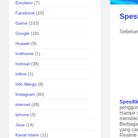
Emulator
(7)
Facebook
(10)
Spesi
Game
(103)
Sebelum 
Google
(18)
Huawei
(9)
Indihome
(1)
Indosat
(38)
Infinix
(1)
Info Warga
(8)
Instagram
(60)
Spesifi
internet
(49)
penggun
Hampir s
Iphone
(3)
memilik
Berbaga
Jasa
(14)
yang can
Kanal Islami
(11)
Realme 