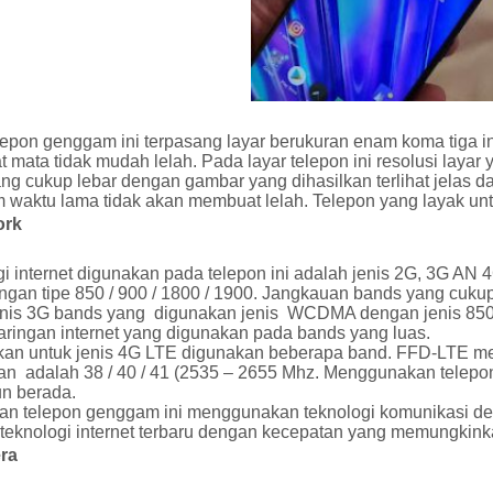
lepon genggam ini terpasang layar berukuran enam koma tiga
mata tidak mudah lelah. Pada layar telepon ini resolusi layar
ang cukup lebar dengan gambar yang dihasilkan terlihat jela
m waktu lama tidak akan membuat lelah. Telepon yang layak un
ork
gi internet digunakan pada telepon ini adalah jenis 2G, 3G A
gan tipe 850 / 900 / 1800 / 1900. Jangkauan bands yang cukup
enis 3G bands yang digunakan jenis WCDMA dengan jenis 850
aringan internet yang digunakan pada bands yang luas.
an untuk jenis 4G LTE digunakan beberapa band. FFD-LTE memi
an adalah 38 / 40 / 41 (2535 – 2655 Mhz. Menggunakan telepon
n berada.
an telepon genggam ini menggunakan teknologi komunikasi de
teknologi internet terbaru dengan kecepatan yang memungki
ra