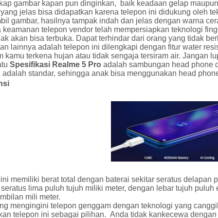
ap gambar kapan pun dinginkan, baik keadaan gelap maupun t
yang jelas bisa didapatkan karena telepon ini didukung oleh 
il gambar, hasilnya tampak indah dan jelas dengan warna cer
keamanan telepon vendor telah mempersiapkan teknologi finger 
dak akan bisa terbuka. Dapat terhindar dari orang yang tidak be
 lainnya adalah telepon ini dilengkapi dengan fitur water resist
kamu terkena hujan atau tidak sengaja tersiram air. Jangan lu
atu
Spesifikasi Realme 5 Pro
adalah sambungan head phone di
ni adalah standar, sehingga anak bisa menggunakan head phon
nsi
ini memiliki berat total dengan baterai sekitar seratus delap
seratus lima puluh tujuh miliki meter, dengan lebar tujuh pulu
bilan mili meter.
ng mengingini telepon genggam dengan teknologi yang canggih 
kan telepon ini sebagai pilihan. Anda tidak kankecewa dengan