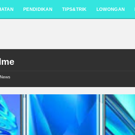
HATAN
PENDIDIKAN
TIPS&TRIK
LOWONGAN
lme
News