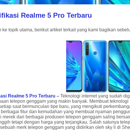
fikasi Realme 5 Pro Terbaru
ke topik utama, berikut artikel terkait yang kami bagikan sebe
kasi Realme 5 Pro Terbaru
–
Teknologi internet yang sudah d
aan telepon genggam yang makin banyak. Membuat teknologi
etiap saat bermunculan tipe baru, yang mengikuti perkembangan
i berbagai fitur dan kemudahan yang membuat nyaman pengguna
i merek dari berbagai produsen telepon genggam saling bersa
ggih tetapi dengan harga yang terjangkau. Salah satunya telep
sebuah merk telepon genggam yang didirikan oleh sky li di Sh