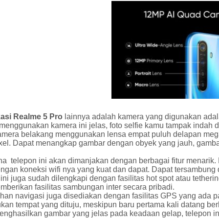
kasi Realme 5 Pro
lainnya adalah kamera yang digunakan adal
enggunakan kamera ini jelas, foto selfie kamu tampak indah d
amera belakang menggunakan lensa empat puluh delapan mega 
xel. Dapat menangkap gambar dengan obyek yang jauh, gambar y
a telepon ini akan dimanjakan dengan berbagai fitur menarik.
engan koneksi wifi nya yang kuat dan dapat. Dapat tersambung
ini juga sudah dilengkapi dengan fasilitas hot spot atau tetheri
berikan fasilitas sambungan inter secara pribadi.
an navigasi juga disediakan dengan fasilitas GPS yang ada p
an tempat yang dituju, meskipun baru pertama kali datang ber
enghasilkan gambar yang jelas pada keadaan gelap, telepon in