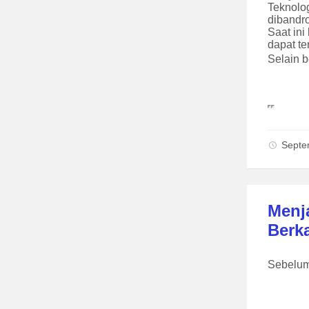
Teknolo
dibandr
Saat ini
dapat te
Selain b
Septe
Menj
Berka
Sebelum 