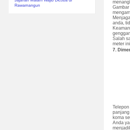
Jajanan Malam Wajib Dicoba di
menangk
Rawamangun
Gambar 
mengamb
Menjaga 
anda, ti
Keamanan
genggam 
Salah s
meter i
7.
Dime
Telepon 
panjang 
koma sem
Anda ya
menjadi