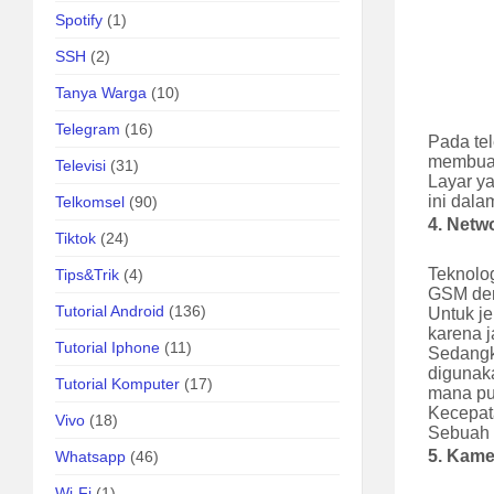
Spotify
(1)
SSH
(2)
Tanya Warga
(10)
Telegram
(16)
Pada te
membuat 
Televisi
(31)
Layar y
ini dala
Telkomsel
(90)
4.
Netw
Tiktok
(24)
Teknolo
Tips&Trik
(4)
GSM den
Tutorial Android
(136)
Untuk j
karena j
Tutorial Iphone
(11)
Sedangk
digunak
Tutorial Komputer
(17)
mana pu
Kecepat
Vivo
(18)
Sebuah 
5.
Kame
Whatsapp
(46)
Wi-Fi
(1)