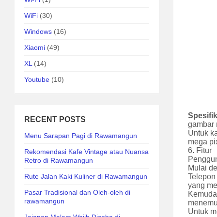
WiFi
(30)
Windows
(16)
Xiaomi
(49)
XL
(14)
Youtube
(10)
Spesifi
RECENT POSTS
gambar m
Untuk k
Menu Sarapan Pagi di Rawamangun
mega pi
6.
Fitur
Rekomendasi Kafe Vintage atau Nuansa
Penggun
Retro di Rawamangun
Mulai d
Telepon 
Rute Jalan Kaki Kuliner di Rawamangun
yang mem
Pasar Tradisional dan Oleh-oleh di
Kemudah
rawamangun
menemuk
Untuk m