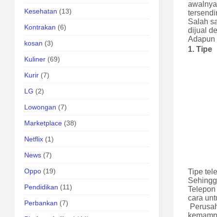
awalnya
Kesehatan
(13)
tersendir
Salah sa
Kontrakan
(6)
dijual d
Adapu
kosan
(3)
1.
Tipe
Kuliner
(69)
Kurir
(7)
LG
(2)
Lowongan
(7)
Marketplace
(38)
Netflix
(1)
News
(7)
Oppo
(19)
Tipe tel
Sehingg
Pendidikan
(11)
Telepon
cara un
Perbankan
(7)
Perusah
kemampu