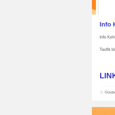
Info
Info Ke
Taufik I
LIN
Octob