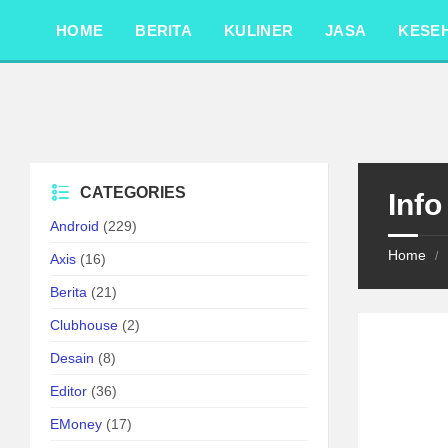
Skip
Skip
Skip
to
to
to
HOME
BERITA
KULINER
JASA
KESE
content
left
footer
sidebar
CATEGORIES
Inf
Android
(229)
Home
/
Axis
(16)
Berita
(21)
Clubhouse
(2)
Desain
(8)
Editor
(36)
EMoney
(17)