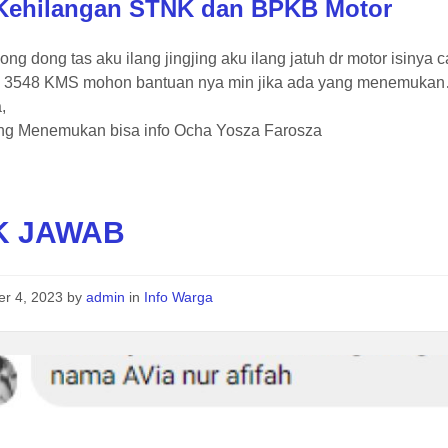
 Kehilangan STNK dan BPKB Motor
long dong tas aku ilang jingjing aku ilang jatuh dr motor isin
 3548 KMS mohon bantuan nya min jika ada yang menemukan…
,
ng Menemukan bisa info Ocha Yosza Farosza
K JAWAB
er 4, 2023
by
admin
in
Info Warga