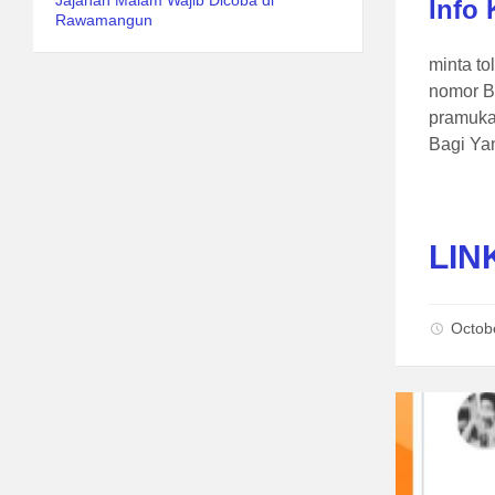
Jajanan Malam Wajib Dicoba di
Info
Rawamangun
minta to
nomor B
pramuka
Bagi Ya
LIN
Octob