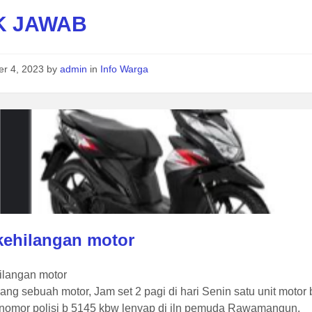
K JAWAB
er 4, 2023
by
admin
in
Info Warga
 kehilangan motor
ilangan motor
lang sebuah motor, Jam set 2 pagi di hari Senin satu unit mot
nomor polisi b 5145 kbw lenyap di jln pemuda Rawamangun.