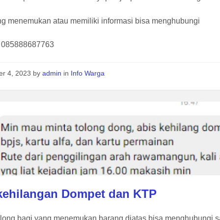
ng menemukan atau memiliki informasi bisa menghubungi
: 085888687763
er 4, 2023
by
admin
in
Info Warga
 kehilangan Dompet dan KTP
olong bagi yang menemukan barang diatas bisa menghubungi s