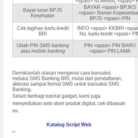
<spasi> NOMINAL <spasi> 
BAYAR <spasi> BPJKS
Bayar iuran BPJS
<spasi> Nomor Kepeserta
Kesehatan
BPJS <spasi> PIN
Cek tagihan kartu kredit
INFO <spasi> KKBRI <spas
BRI
No. kartu kredit <spasi> P
Ubah PIN
SMS banking
PIN <spasi> PIN BARU
atau
mobile banking
<spasi> PIN LAMA
Demikianlah ulasan mengenai cara transaksi
melalui SMS Banking BRI, mulai dari pendaftaran,
aktivasi sampai format SMS untuk transaksi SMS
Banking.
Selain berbagi tutorial gadget, kami juga
menyediakan web store produk digital, cek dibawah
ini.
Katalog Script Web