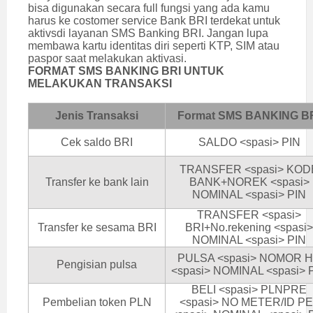
bisa digunakan secara full fungsi yang ada kamu
harus ke costomer service Bank BRI terdekat untuk
aktivsdi layanan SMS Banking BRI. Jangan lupa
membawa kartu identitas diri seperti KTP, SIM atau
paspor saat melakukan aktivasi.
FORMAT SMS BANKING BRI UNTUK
MELAKUKAN TRANSAKSI
Jenis Transaksi
Format SMS BANKING B
Cek saldo BRI
SALDO <spasi> PIN
TRANSFER <spasi> KOD
Transfer ke bank lain
BANK+NOREK <spasi>
NOMINAL <spasi> PIN
TRANSFER <spasi>
Transfer ke sesama BRI
BRI+No.rekening <spasi>
NOMINAL <spasi> PIN
PULSA <spasi> NOMOR 
Pengisian pulsa
<spasi> NOMINAL <spasi> 
BELI <spasi> PLNPRE
Pembelian token PLN
<spasi> NO METER/ID PE