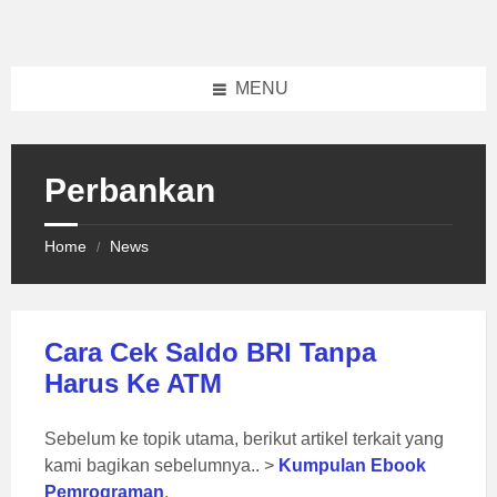
Skip
Skip
Skip
to
to
to
content
left
footer
sidebar
MENU
Perbankan
Home
News
/
Cara Cek Saldo BRI Tanpa
Harus Ke ATM
Sebelum ke topik utama, berikut artikel terkait yang
kami bagikan sebelumnya.. >
Kumpulan Ebook
Pemrograman
.