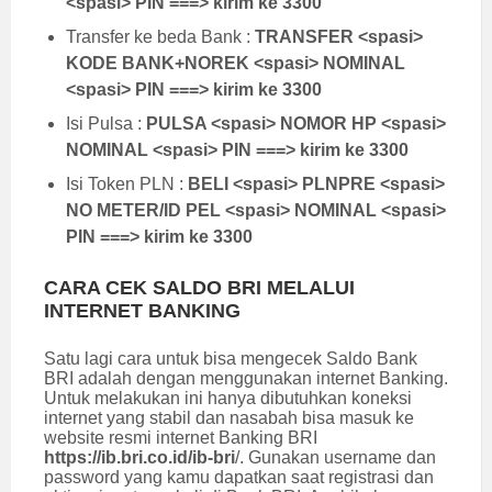
<spasi> PIN ===> kirim ke 3300
Transfer ke beda Bank :
TRANSFER <spasi>
KODE BANK+NOREK <spasi> NOMINAL
<spasi> PIN ===> kirim ke 3300
Isi Pulsa :
PULSA <spasi> NOMOR HP <spasi>
NOMINAL <spasi> PIN ===> kirim ke 3300
Isi Token PLN :
BELI <spasi> PLNPRE <spasi>
NO METER/ID PEL <spasi> NOMINAL <spasi>
PIN ===> kirim ke 3300
CARA CEK SALDO BRI MELALUI
INTERNET BANKING
Satu lagi cara untuk bisa mengecek Saldo Bank
BRI adalah dengan menggunakan internet Banking.
Untuk melakukan ini hanya dibutuhkan koneksi
internet yang stabil dan nasabah bisa masuk ke
website resmi internet Banking BRI
https://ib.bri.co.id/ib-bri
/. Gunakan username dan
password yang kamu dapatkan saat registrasi dan