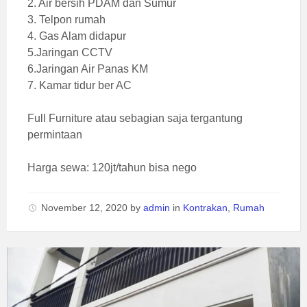
2. Air bersih PDAM dan Sumur
3. Telpon rumah
4. Gas Alam didapur
5.Jaringan CCTV
6.Jaringan Air Panas KM
7. Kamar tidur ber AC
Full Furniture atau sebagian saja tergantung
permintaan
Harga sewa: 120jt/tahun bisa nego
November 12, 2020
by
admin
in
Kontrakan
,
Rumah