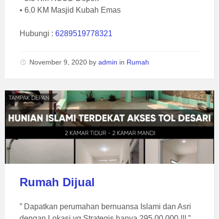
• 6.0 KM Masjid Kubah Emas
Hubungi :
6289519778321
November 9, 2020
by
admin
in
Rumah
Rumah Dijual
” Dapatkan perumahan bernuansa Islami dan Asri
dengan Lokasi yg Strategis hanya 295.00.000 !!! ”