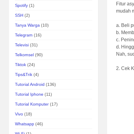
Fitur as
Spotify
(1)
mudah m
SSH
(2)
a. Beli 
Tanya Warga
(10)
b. Memb
Telegram
(16)
c. Penin
Televisi
(31)
d. Hing
Nah, su
Telkomsel
(90)
Tiktok
(24)
2. Cek K
Tips&Trik
(4)
Tutorial Android
(136)
Tutorial Iphone
(11)
Tutorial Komputer
(17)
Vivo
(18)
Whatsapp
(46)
Wi-Fi
(1)