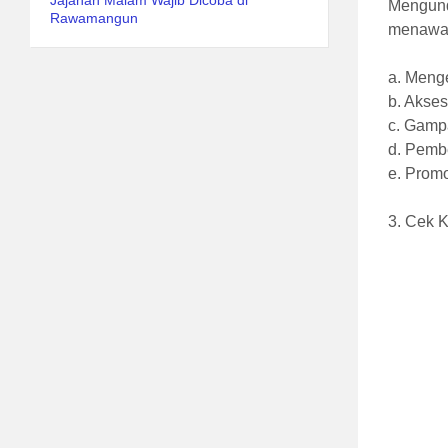
Jajanan Malam Wajib Dicoba di
Mengund
Rawamangun
menawar
a. Meng
b. Akse
c. Gampa
d. Pembe
e. Prom
3. Cek 