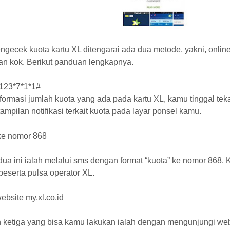
gecek kuota kartu XL ditengarai ada dua metode, yakni, onlin
kan kok. Berikut panduan lengkapnya.
*123*7*1*1#
formasi jumlah kuota yang ada pada kartu XL, kamu tinggal te
ampilan notifikasi terkait kuota pada layar ponsel kamu.
e nomor 868
dua ini ialah melalui sms dengan format “kuota” ke nomor 868.
 beserta pulsa operator XL.
website my.xl.co.id
ketiga yang bisa kamu lakukan ialah dengan mengunjungi webist