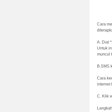
Cara men
diterap
A. Dial 
Untuk in
muncul t
B.SMS k
Cara ke
internet
C. Klik 
Langkah 