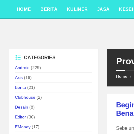
Skip
Skip
Skip
to
to
to
HOME
BERITA
KULINER
JASA
KESE
content
left
footer
sidebar
CATEGORIES
Pro
Android
(229)
Home
/
Axis
(16)
Berita
(21)
Clubhouse
(2)
Begin
Desain
(8)
Bena
Editor
(36)
EMoney
(17)
Sebelum 