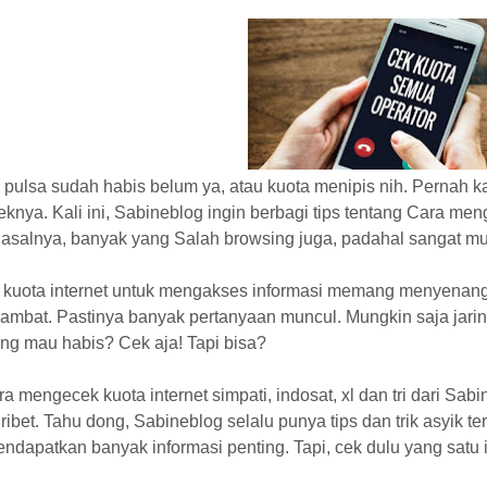
a pulsa sudah habis belum ya, atau kuota menipis nih. Pernah
nya. Kali ini, Sabineblog ingin berbagi tips tentang Cara menge
Pasalnya, banyak yang Salah browsing juga, padahal sangat mu
 kuota internet untuk mengakses informasi memang menyenangkan.
lambat. Pastinya banyak pertanyaan muncul. Mungkin saja jar
ng mau habis? Cek aja! Tapi bisa?
a mengecek kuota internet simpati, indosat, xl dan tri dari Sab
 ribet. Tahu dong, Sabineblog selalu punya tips dan trik asyik te
ndapatkan banyak informasi penting. Tapi, cek dulu yang satu i