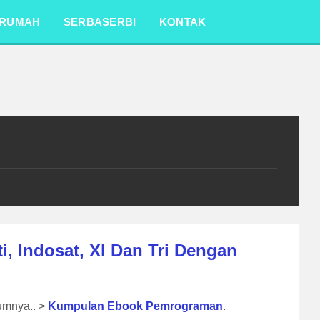
RUMAH
SERBASERBI
KONTAK
i, Indosat, Xl Dan Tri Dengan
lumnya.. >
Kumpulan Ebook Pemrograman
.