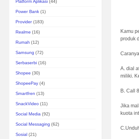
Platform Aplikasi
(44)
Power Bank
(1)
Provider
(183)
Kamu pen
Realme
(16)
produk d
Rumah
(12)
Samsung
(72)
Caranya 
Serbaserbi
(16)
A. dial 
Shopee
(30)
miliki. 
ShopeePay
(4)
B. Call 
Smartfren
(13)
SnackVideo
(11)
Jika mal
kuota i
Social Media
(92)
Social Messaging
(62)
C.Unduh
Sosial
(21)