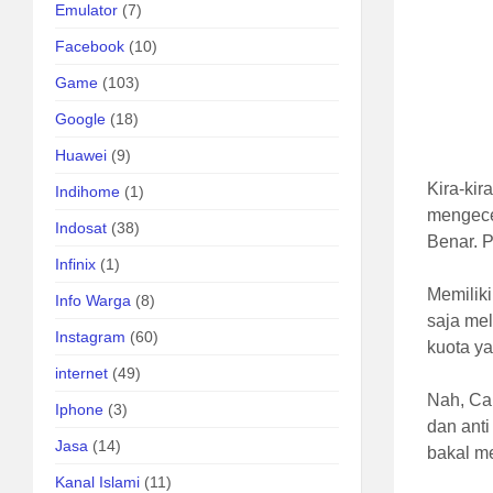
Emulator
(7)
Facebook
(10)
Game
(103)
Google
(18)
Huawei
(9)
Kira-kir
Indihome
(1)
mengecek
Indosat
(38)
Benar. 
Infinix
(1)
Memiliki
Info Warga
(8)
saja me
Instagram
(60)
kuota ya
internet
(49)
Nah, Car
Iphone
(3)
dan anti
Jasa
(14)
bakal me
Kanal Islami
(11)