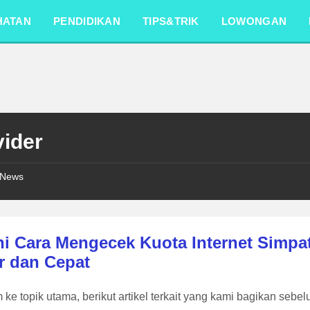
HATAN
PENDIDIKAN
TIPS&TRIK
LOWONGAN
vider
News
i Cara Mengecek Kuota Internet Simpat
r dan Cepat
ke topik utama, berikut artikel terkait yang kami bagikan sebe