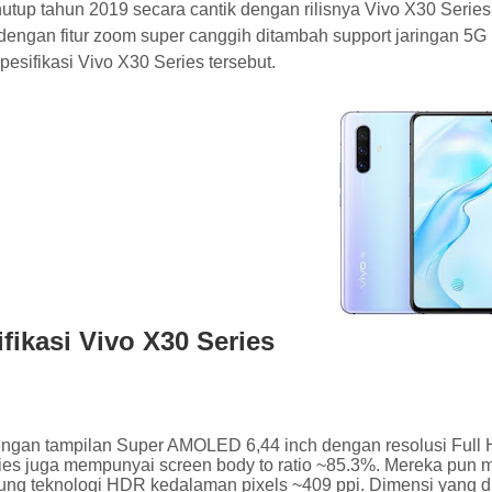
utup tahun 2019 secara cantik dengan rilisnya Vivo X30 Serie
dengan fitur zoom super canggih ditambah support jaringan 5G 
spesifikasi Vivo X30 Series tersebut.
fikasi Vivo X30 Series
ngan tampilan Super AMOLED 6,44 inch dengan resolusi Full HD
ies juga mempunyai screen body to ratio ~85.3%. Mereka pun 
g teknologi HDR kedalaman pixels ~409 ppi. Dimensi yang dimi