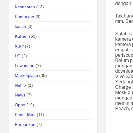
dengan 
Kesehatan
(13)
Tak han
Kontrakan
(6)
mm. Seda
kosan
(3)
Salah s
Kuliner
(69)
kamera u
kamera p
Kurir
(7)
empat k
perisco
LG
(2)
Belum p
Lowongan
(7)
jaringa
downloa
Marketplace
(38)
Vivo X3
Sedangk
Netflix
(1)
Charge 
Meskipu
News
(7)
mengadap
meminima
Oppo
(19)
Peach, d
Pendidikan
(11)
Perbankan
(7)