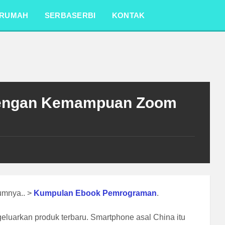
RUMAH
SERBASERBI
KONTAK
 Dengan Kemampuan Zoom
lumnya.. >
Kumpulan Ebook Pemrograman
.
luarkan produk terbaru. Smartphone asal China itu