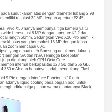
 pada sudut kanan atas dengan diameter lubang 2,98
emiliki resolusi 32 MP dengan aperture f/2.45.
ra. Vivo X30 hanya mempunyai tiga kamera yaitu
ra wide beresolusi 8 MP dengan aperture f/2.2 dan
i focal length 50mm. Sedangkan Vivo X30 Pro memiliki
mera khusus yang beresolusi 13 MP dengan lensa
mpuan zoom mencapai 60x.
chipset yang dibuat oleh Samsung untuk mendukung
ort jaringan SA dan NSA sehingga kecepatan
s juga didukung oleh CPU Octa Core.
 memori internal berkapasitas 128 GB dan 256 GB.
tas 4.350 mAh dan hebatnya sudah mendukung Flash
id 9 Pie dengan Interface Functouch 10 dan
an adanya liquid cooling pada bagian bodi untuk
 menghadirkan tiga pilihan warna diantaranya Black,