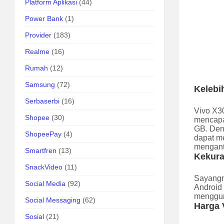
Platform Aplikasi
(44)
Power Bank
(1)
Provider
(183)
Realme
(16)
Rumah
(12)
Samsung
(72)
Kelebi
Serbaserbi
(16)
Vivo X3
Shopee
(30)
mencapai
GB. Den
ShopeePay
(4)
dapat m
menganti
Smartfren
(13)
Kekura
SnackVideo
(11)
Sayangn
Social Media
(92)
Android 
menggun
Social Messaging
(62)
Harga 
Sosial
(21)