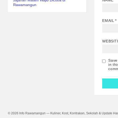
Jajanan Malam Wajib Dicoba di
NAME
*
Rawamangun
EMAIL
*
WEBSIT
Save
in th
comm
© 2026 Info Rawamangun — Kuliner, Kost, Kontrakan, Sekolah & Update 