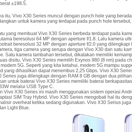
berat ±198.5.
ya itu, Vivo X30 Series muncul dengan punch hole yang berada
ngkan untuk kamera yang terdapat pada punch hole tersebut, m
atu yang membuat Vivo X30 Series berbeda terdapat pada kame
tama beresolusi 64 MP dengan aperture f/1.8. Lalu kamera ult
otrait beresolusi 32 MP dengan aperture f/2.0 yang dilengkap
amera, tiga camera yang serupa dengan Vivo X30 dan satu ka
pe. Satu kamera tambahan tersebut, dikatakan memiliki kema
uas disitu, Vivo X30 Series memilih Exynos 980 (8 nm) pada 
n modem 5G. Seperti yang kita ketahui, modem 5G mampu supp
d yang dihasilkan dapat menembus 2,25 Gbps. Vivo X30 Serie
0 Series juga dilengkapi dengan RAM 8 GB dengan dua pilihan
an untuk baterai Vivo X30 Series memiliki baterai berkapasi
33W melalui USB Type C.
n Vivo X30 Series ini masih menggunakan sistem operasi Andro
tasi SIM Tray Hybrid. Vivo X30 Series mengobati hal itu deng
lisir overheat ketika sedang digunakan. Vivo X30 Serius juga
an Light Blue.