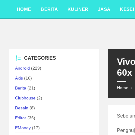
Skip
Skip
Skip
to
to
to
HOME
BERITA
KULINER
JASA
KESE
content
left
footer
sidebar
CATEGORIES
Viv
Android
(229)
60x
Axis
(16)
Home
Berita
(21)
/
Clubhouse
(2)
Desain
(8)
Sebelum 
Editor
(36)
EMoney
(17)
Penghuj