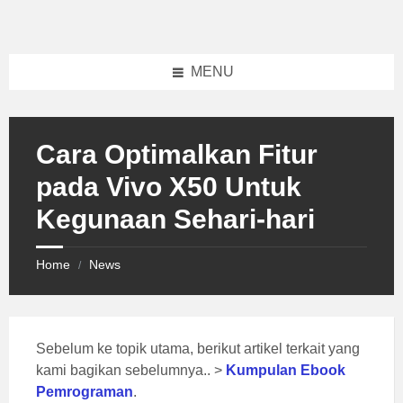
Skip
Skip
Skip
to
to
to
content
left
footer
sidebar
MENU
Cara Optimalkan Fitur
pada Vivo X50 Untuk
Kegunaan Sehari-hari
Home
News
/
Sebelum ke topik utama, berikut artikel terkait yang
kami bagikan sebelumnya.. >
Kumpulan Ebook
Pemrograman
.