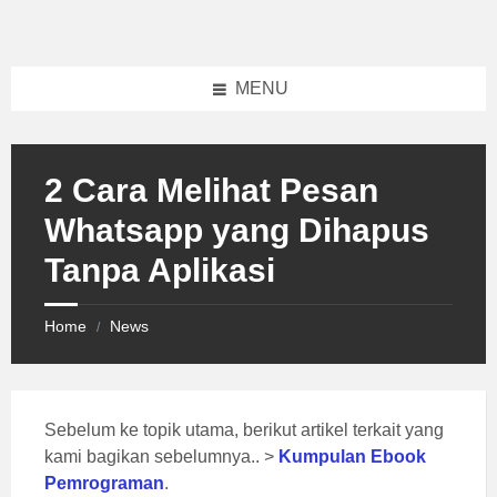
Skip
Skip
Skip
to
to
to
content
left
footer
sidebar
MENU
2 Cara Melihat Pesan
Whatsapp yang Dihapus
Tanpa Aplikasi
Home
News
/
Sebelum ke topik utama, berikut artikel terkait yang
kami bagikan sebelumnya.. >
Kumpulan Ebook
Pemrograman
.