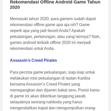
Rekomendasi Offline Android Game Tahun
2020
Memasuki tahun 2020, para gamers sudah dapat
rekomendasi offline game apa aja nih? Game
seperti apa yang jadi favorit Anda? Apakah
petualangan, pertarungan, atau yang lainnya? Nah..
games android terbaik offline 2020 ini menjadi
rekomendasi untuk Anda.
Assassin’s Creed Pirates
Para pecinta game petualangan, siap-siap untuk
melakukan misi petualangan di lautan Karibia
bersama Assassin’s Creed Pirates yang
menegangkan dan dijamin bakal seru. Posisi kamu
di game ini akan diberikan tanggung jawab
selayaknya seorang nahkoda yang harus
mengendalikan kapal dan mengumpulkan orang-