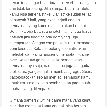
benar lincah agar buah-buahan tersebut tidak jatuh
dan tidak terpotong. Jika sampai buah itu jatuh,
kamu bisa terkena strike. Dan strike sudah terjadi
sebanyak 3 kali, yang akan terjadi adalah
permainan yang kamu mainkan akan berakhir.
Selain karena buah yang jatuh, kamu juga harus
hati-hati jika tiba-tiba ada bom yang juga
dilemparkan. Jangan sampai kamu ikut memotong
bom tersebut. Kalau terpotong, otomatis akan
meledak dan kamu langsung mengalami game
over. Keseruan game ini tidak berhenti dari
permainannya saja, namun coba juga dengarkan
efek suara yang semakin membuat greget. Suara
bacok-bacokan seolah menjadi semangat kamu
untuk terus melakukan pembantaian pada buah-
buahan yang dilemparkan.
Gimana gamers? Offline game mana yang kamu
pilih dan membuat kamu enggak bisa berhenti