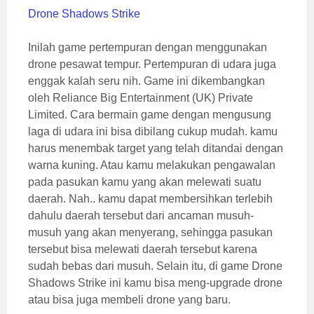
Drone Shadows Strike
Inilah game pertempuran dengan menggunakan
drone pesawat tempur. Pertempuran di udara juga
enggak kalah seru nih. Game ini dikembangkan
oleh Reliance Big Entertainment (UK) Private
Limited. Cara bermain game dengan mengusung
laga di udara ini bisa dibilang cukup mudah. kamu
harus menembak target yang telah ditandai dengan
warna kuning. Atau kamu melakukan pengawalan
pada pasukan kamu yang akan melewati suatu
daerah. Nah.. kamu dapat membersihkan terlebih
dahulu daerah tersebut dari ancaman musuh-
musuh yang akan menyerang, sehingga pasukan
tersebut bisa melewati daerah tersebut karena
sudah bebas dari musuh. Selain itu, di game Drone
Shadows Strike ini kamu bisa meng-upgrade drone
atau bisa juga membeli drone yang baru.