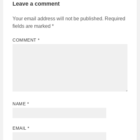
Leave a comment
Your email address will not be published.
Required
fields are marked
*
COMMENT
*
NAME
*
EMAIL
*