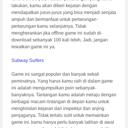
lakukan, kamu akan diberi kejutan dengan
mendapatkan jurus-jurus yang bisa menjadi senjata
ampuh dan bermanfaat untuk pertarungan-
pertarungan kamu selanjutnya. Tidak
mengherankan jika offline game ini sudah di-
download sebanyak 100 kali lebih. Jadi, jangan
lewatkan game ini ya.
Subway Surfers
Game ini sangat populer dan banyak sekali
peminatnya. Yang harus kamu raih di dalam game
ini adalah mengumpulkan poin sebanyak-
banyaknya. Tantangan kamu adalah melaju dengan
berbagai macam rintangan di depan kamu untuk
menghindari kejaran dari inspektur dan anjing
penjaganya. Tidak terlalu sulit untuk memainkan
game ini. kamu hanya perlu banyak latihan di awal