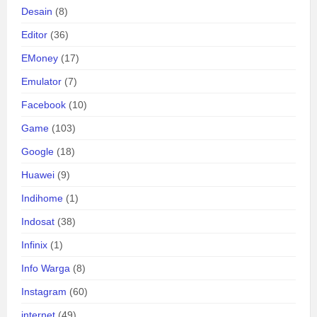
Desain
(8)
Editor
(36)
EMoney
(17)
Emulator
(7)
Facebook
(10)
Game
(103)
Google
(18)
Huawei
(9)
Indihome
(1)
Indosat
(38)
Infinix
(1)
Info Warga
(8)
Instagram
(60)
internet
(49)