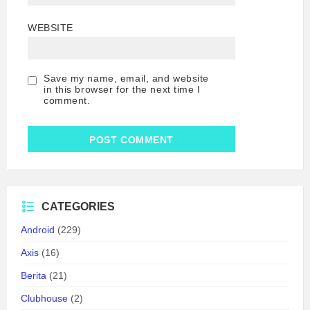
WEBSITE
Save my name, email, and website
in this browser for the next time I
comment.
CATEGORIES
Android
(229)
Axis
(16)
Berita
(21)
Clubhouse
(2)