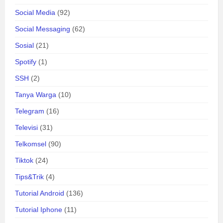
Social Media
(92)
Social Messaging
(62)
Sosial
(21)
Spotify
(1)
SSH
(2)
Tanya Warga
(10)
Telegram
(16)
Televisi
(31)
Telkomsel
(90)
Tiktok
(24)
Tips&Trik
(4)
Tutorial Android
(136)
Tutorial Iphone
(11)