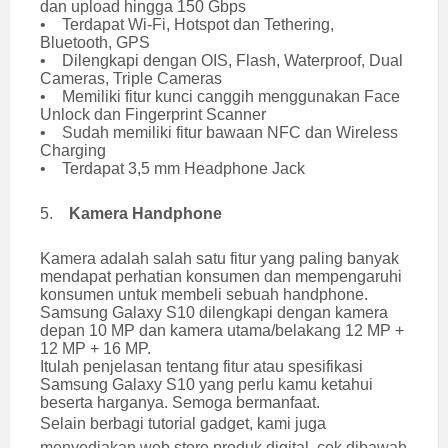
dan upload hingga 150 Gbps
• Terdapat Wi-Fi, Hotspot dan Tethering,
Bluetooth, GPS
• Dilengkapi dengan OIS, Flash, Waterproof, Dual
Cameras, Triple Cameras
• Memiliki fitur kunci canggih menggunakan Face
Unlock dan Fingerprint Scanner
• Sudah memiliki fitur bawaan NFC dan Wireless
Charging
• Terdapat 3,5 mm Headphone Jack
5.
Kamera Handphone
Kamera adalah salah satu fitur yang paling banyak
mendapat perhatian konsumen dan mempengaruhi
konsumen untuk membeli sebuah handphone.
Samsung Galaxy S10 dilengkapi dengan kamera
depan 10 MP dan kamera utama/belakang 12 MP +
12 MP + 16 MP.
Itulah penjelasan tentang fitur atau spesifikasi
Samsung Galaxy S10 yang perlu kamu ketahui
beserta harganya. Semoga bermanfaat.
Selain berbagi tutorial gadget, kami juga
menyediakan web store produk digital, cek dibawah