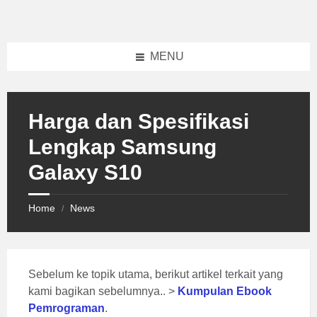
Skip
Skip
Skip
to
to
to
content
left
footer
sidebar
MENU
Harga dan Spesifikasi
Lengkap Samsung
Galaxy S10
Home
News
/
Sebelum ke topik utama, berikut artikel terkait yang
kami bagikan sebelumnya.. >
Kumpulan Ebook
Pemrograman
.