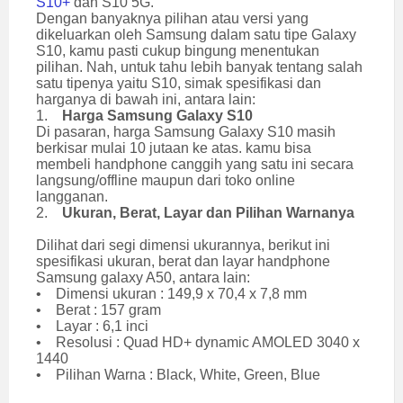
S10+
dan S10 5G.
Dengan banyaknya pilihan atau versi yang
dikeluarkan oleh Samsung dalam satu tipe Galaxy
S10, kamu pasti cukup bingung menentukan
pilihan. Nah, untuk tahu lebih banyak tentang salah
satu tipenya yaitu S10, simak spesifikasi dan
harganya di bawah ini, antara lain:
1.
Harga Samsung Galaxy S10
Di pasaran, harga Samsung Galaxy S10 masih
berkisar mulai 10 jutaan ke atas. kamu bisa
membeli handphone canggih yang satu ini secara
langsung/offline maupun dari toko online
langganan.
2.
Ukuran, Berat, Layar dan Pilihan Warnanya
Dilihat dari segi dimensi ukurannya, berikut ini
spesifikasi ukuran, berat dan layar handphone
Samsung galaxy A50, antara lain:
• Dimensi ukuran : 149,9 x 70,4 x 7,8 mm
• Berat : 157 gram
• Layar : 6,1 inci
• Resolusi : Quad HD+ dynamic AMOLED 3040 x
1440
• Pilihan Warna : Black, White, Green, Blue