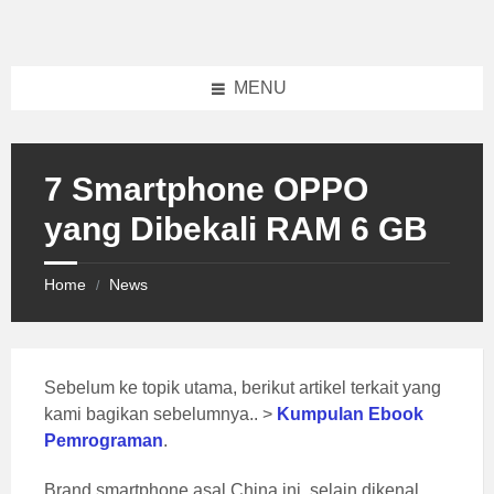
Skip
Skip
Skip
to
to
to
content
left
footer
sidebar
MENU
7 Smartphone OPPO
yang Dibekali RAM 6 GB
Home
News
/
Sebelum ke topik utama, berikut artikel terkait yang
kami bagikan sebelumnya.. >
Kumpulan Ebook
Pemrograman
.
Brand smartphone asal China ini, selain dikenal