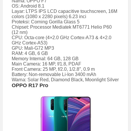
Nama: OPPO F7
OS: Android 8.1
Layar: LTPS IPS LCD capacitive touchscreen, 16M
colors (1080 x 2280 pixels) 6.23 inci
Proteksi: Corning Gorilla Glass 5
Chipset: Processor Mediatek MT6771 Helio P60
(12 nm)
CPU: Octa-core (4×2.0 GHz Cortex-A73 & 4×2.0
GHz Cortex-A53)
GPU: Mali-G72 MP3
RAM: 4 GB, 6 GB
Memory Internal: 64 GB, 128 GB
Main Camera: 16 MP, f/1.8, PDAF
Front Camera: 25 MP, f/2.0, 1/2.8″, 0.9 m
Battery: Non-removable Li-Ion 3400 mAh
Warna: Solar Red, Diamond Black, Moonlight Silver
OPPO R17 Pro