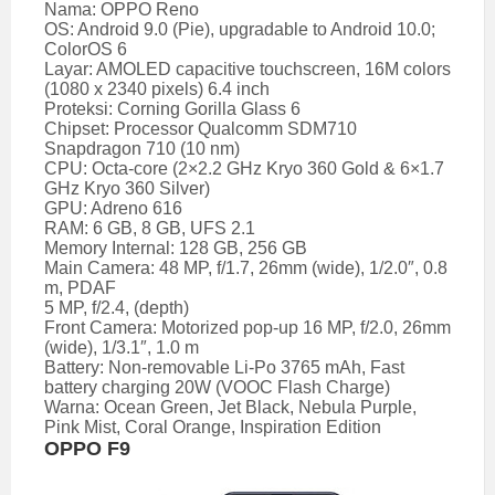
Nama: OPPO Reno
OS: Android 9.0 (Pie), upgradable to Android 10.0;
ColorOS 6
Layar: AMOLED capacitive touchscreen, 16M colors
(1080 x 2340 pixels) 6.4 inch
Proteksi: Corning Gorilla Glass 6
Chipset: Processor Qualcomm SDM710
Snapdragon 710 (10 nm)
CPU: Octa-core (2×2.2 GHz Kryo 360 Gold & 6×1.7
GHz Kryo 360 Silver)
GPU: Adreno 616
RAM: 6 GB, 8 GB, UFS 2.1
Memory Internal: 128 GB, 256 GB
Main Camera: 48 MP, f/1.7, 26mm (wide), 1/2.0″, 0.8
m, PDAF
5 MP, f/2.4, (depth)
Front Camera: Motorized pop-up 16 MP, f/2.0, 26mm
(wide), 1/3.1″, 1.0 m
Battery: Non-removable Li-Po 3765 mAh, Fast
battery charging 20W (VOOC Flash Charge)
Warna: Ocean Green, Jet Black, Nebula Purple,
Pink Mist, Coral Orange, Inspiration Edition
OPPO F9