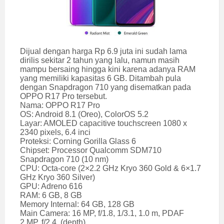
Dijual dengan harga Rp 6.9 juta ini sudah lama
dirilis sekitar 2 tahun yang lalu, namun masih
mampu bersaing hingga kini karena adanya RAM
yang memiliki kapasitas 6 GB. Ditambah pula
dengan Snapdragon 710 yang disematkan pada
OPPO R17 Pro tersebut.
Nama: OPPO R17 Pro
OS: Android 8.1 (Oreo), ColorOS 5.2
Layar: AMOLED capacitive touchscreen 1080 x
2340 pixels, 6.4 inci
Proteksi: Corning Gorilla Glass 6
Chipset: Processor Qualcomm SDM710
Snapdragon 710 (10 nm)
CPU: Octa-core (2×2.2 GHz Kryo 360 Gold & 6×1.7
GHz Kryo 360 Silver)
GPU: Adreno 616
RAM: 6 GB, 8 GB
Memory Internal: 64 GB, 128 GB
Main Camera: 16 MP, f/1.8, 1/3.1, 1.0 m, PDAF
2 MP, f/2.4, (depth)