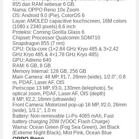
855 dan RAM sebesar 6 GB.
Nama: OPPO Reno 10x Zoom
OS: Android 9.0 (Pie), ColorOS 6
Layar: AMOLED capacitive touchscreen, 16M colors
(1080 x 2340 pixels) 6.6 inch
Proteksi: Corning Gorilla Glass 6
Chipset: Processor Qualcomm SDM710
Snapdragon 855 (7 nm)
CPU: Octa-core (1×2.84 GHz Kryo 485 & 3×2.42
GHz Kryo 485 & 4×1.78 GHz Kryo 485)
GPU: Adreno 640
RAM: 6 GB, 8 GB
Memory Internal: 128 GB, 256 GB
Main Camera: 48 MP, f/1.7, 26mm (wide), 1/2.0″, 0.8
m, PDAF, Laser AF, OIS
Periscope 13 MP, f/3.0, 130mm (telephoto), 5x
optical zoom, PDAF, Laser AF, OIS (depth)
8 MP, f/2.2, 16mm (ultrawide)
Front Camera: Motorized pop-up 16 MP, f/2.0, 26mm
(wide), 1/3.1″, 1.0 m
Battery: Non-removable Li-Po 4065 mAh, Fast
battery charging 20W (VOOC Flash Charge)
Warna: Ocean Green (Fog Sea Green), Jet Black
(Extreme Night Black), Mist Pink, Ocean Blue
OPPO Reno