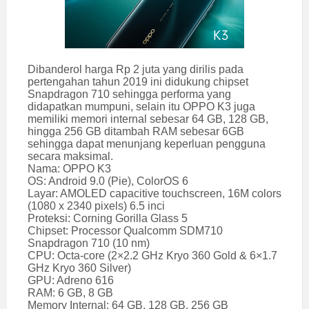
Dibanderol harga Rp 2 juta yang dirilis pada
pertengahan tahun 2019 ini didukung chipset
Snapdragon 710 sehingga performa yang
didapatkan mumpuni, selain itu OPPO K3 juga
memiliki memori internal sebesar 64 GB, 128 GB,
hingga 256 GB ditambah RAM sebesar 6GB
sehingga dapat menunjang keperluan pengguna
secara maksimal.
Nama: OPPO K3
OS: Android 9.0 (Pie), ColorOS 6
Layar: AMOLED capacitive touchscreen, 16M colors
(1080 x 2340 pixels) 6.5 inci
Proteksi: Corning Gorilla Glass 5
Chipset: Processor Qualcomm SDM710
Snapdragon 710 (10 nm)
CPU: Octa-core (2×2.2 GHz Kryo 360 Gold & 6×1.7
GHz Kryo 360 Silver)
GPU: Adreno 616
RAM: 6 GB, 8 GB
Memory Internal: 64 GB, 128 GB, 256 GB