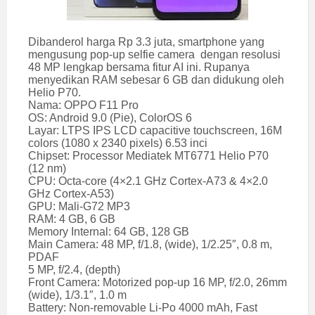
Dibanderol harga Rp 3.3 juta, smartphone yang
mengusung pop-up selfie camera dengan resolusi
48 MP lengkap bersama fitur AI ini. Rupanya
menyedikan RAM sebesar 6 GB dan didukung oleh
Helio P70.
Nama: OPPO F11 Pro
OS: Android 9.0 (Pie), ColorOS 6
Layar: LTPS IPS LCD capacitive touchscreen, 16M
colors (1080 x 2340 pixels) 6.53 inci
Chipset: Processor Mediatek MT6771 Helio P70
(12 nm)
CPU: Octa-core (4×2.1 GHz Cortex-A73 & 4×2.0
GHz Cortex-A53)
GPU: Mali-G72 MP3
RAM: 4 GB, 6 GB
Memory Internal: 64 GB, 128 GB
Main Camera: 48 MP, f/1.8, (wide), 1/2.25″, 0.8 m,
PDAF
5 MP, f/2.4, (depth)
Front Camera: Motorized pop-up 16 MP, f/2.0, 26mm
(wide), 1/3.1″, 1.0 m
Battery: Non-removable Li-Po 4000 mAh, Fast