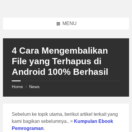
Skip
Skip
Skip
to
to
to
content
left
footer
sidebar
MENU
4 Cara Mengembalikan
File yang Terhapus di
Android 100% Berhasil
Home
News
/
Sebelum ke topik utama, berikut artikel terkait yang
kami bagikan sebelumnya.. >
Kumpulan Ebook
Pemrograman
.