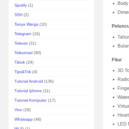
Body 
Spotify
(1)
Dimen
SSH
(2)
Tanya Warga
(10)
Pelunc
Telegram
(16)
Tahun
Televisi
(31)
Bulan 
Telkomsel
(90)
Fitur
Tiktok
(24)
3D To
Tips&Trik
(4)
Radi
Tutorial Android
(136)
Finge
Tutorial Iphone
(11)
Water
Tutorial Komputer
(17)
Virtu
Vivo
(18)
Heart
Whatsapp
(46)
LED N
Wi-Fi
(1)