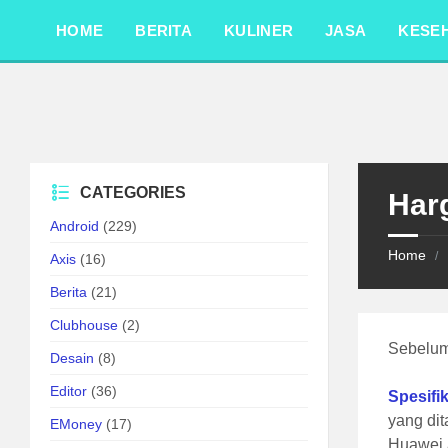
Skip
Skip
Skip
to
to
to
HOME
BERITA
KULINER
JASA
KESE
content
left
footer
sidebar
CATEGORIES
Har
Android
(229)
Home
/
Axis
(16)
Berita
(21)
Clubhouse
(2)
Sebelum 
Desain
(8)
Editor
(36)
Spesifi
yang dit
EMoney
(17)
Huawei 