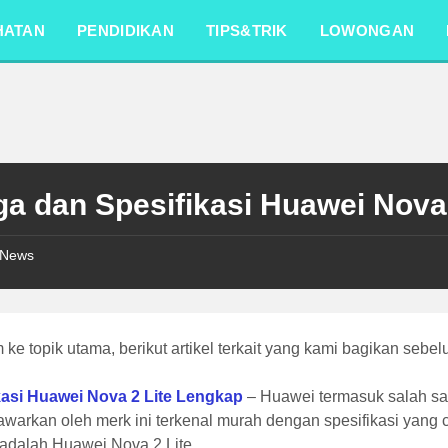
HATAN
PENDIDIKAN
TIPS&TRIK
LOWONGAN
ga dan Spesifikasi Huawei Nova
News
ke topik utama, berikut artikel terkait yang kami bagikan sebe
kasi Huawei Nova 2 Lite Lengkap
– Huawei termasuk salah sa
awarkan oleh merk ini terkenal murah dengan spesifikasi yang 
adalah Huawei Nova 2 Lite.