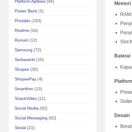
Platform Aplikasi
(44)
Memori
Power Bank
(1)
RAM:
Provider
(183)
Penyi
Realme
(16)
Penyi
Rumah
(12)
Slot 
Samsung
(72)
Baterai
Serbaserbi
(16)
Kapas
Shopee
(30)
ShopeePay
(4)
Platfor
Smartfren
(13)
Prose
SnackVideo
(11)
Siste
Social Media
(92)
Desain
Social Messaging
(62)
Berat
Sosial
(21)