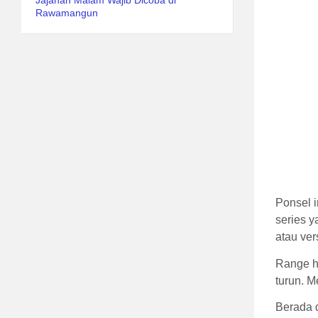
Jajanan Malam Wajib Dicoba di
Rawamangun
Ponsel 
series 
atau ve
Range ha
turun. M
Berada d