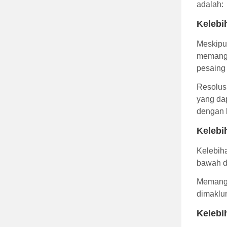
adalah:
Kelebi
Meskipu
memang 
pesaing
Resolus
yang da
dengan 
Kelebi
Kelebiha
bawah d
Memang, 
dimaklu
Kelebi