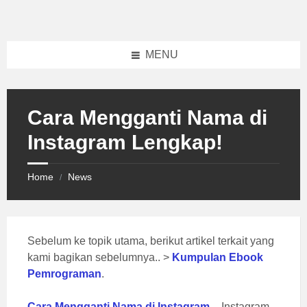
Skip
Skip
Skip
to
to
to
content
left
footer
sidebar
MENU
Cara Mengganti Nama di
Instagram Lengkap!
Home
News
/
Sebelum ke topik utama, berikut artikel terkait yang
kami bagikan sebelumnya.. >
Kumpulan Ebook
Pemrograman
.
Cara Mengganti Nama di Instagram
–
Instagram