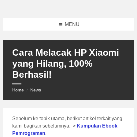
Skip
Skip
Skip
to
to
to
content
left
footer
sidebar
MENU
Cara Melacak HP Xiaomi
yang Hilang, 100%
Berhasil!
Home
News
/
Sebelum ke topik utama, berikut artikel terkait yang
kami bagikan sebelumnya.. >
Kumpulan Ebook
Pemrograman
.