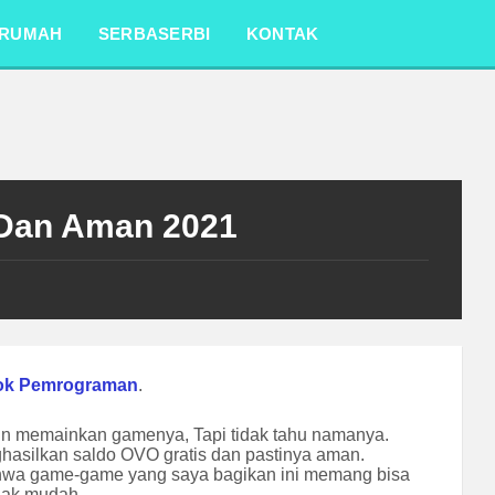
RUMAH
SERBASERBI
KONTAK
 Dan Aman 2021
ok Pemrograman
.
n memainkan gamenya, Tapi tidak tahu namanya.
asilkan saldo OVO gratis dan pastinya aman.
hwa game-game yang saya bagikan ini memang bisa
dak mudah.