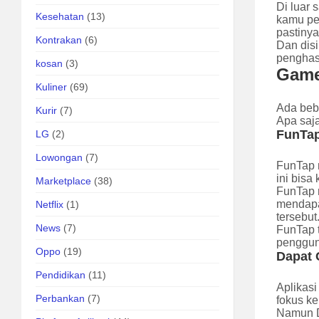
Di luar
Kesehatan
(13)
kamu pe
pastinya
Kontrakan
(6)
Dan dis
penghas
kosan
(3)
Game
Kuliner
(69)
Ada beb
Kurir
(7)
Apa saj
FunTa
LG
(2)
Lowongan
(7)
FunTap 
ini bis
Marketplace
(38)
FunTap 
mendapa
Netflix
(1)
tersebut
News
(7)
FunTap t
penggun
Oppo
(19)
Dapat 
Pendidikan
(11)
Aplikas
Perbankan
(7)
fokus k
Namun D