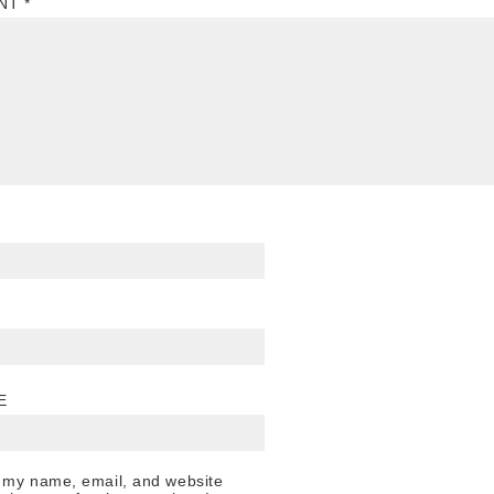
NT
*
E
 my name, email, and website