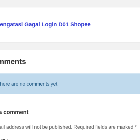
engatasi Gagal Login D01 Shopee
mments
here are no comments yet
 a comment
il address will not be published.
Required fields are marked
*