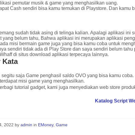
likasi pemutar musik & game yang menghasilkan uang.
pat Cash sendiri bisa kamu temukan di Playstore. Dan kamu bi
mang sudah tidak asing di telinga kalian. Apalagi aplikasi ini
 yang belum tahu, Bahwa aplikasi ini merupakan aplikasi pengha
ada misi bermain game juga yang bisa kamu coba untuk mengha
inya sendiri tidak ada di Play Store dan saya sendiri belum 
 Whaff di situs download aplikasi terpecaya lainnya.
 Kata
 segitu saja Game penghasil saldo OVO yang bisa kamu coba
 terdapat misi game yang menghasilkan.
erbagi tutorial gadget, kami juga menyediakan web store produk 
Katalog Script W
24, 2022
by
admin
in
EMoney
,
Game