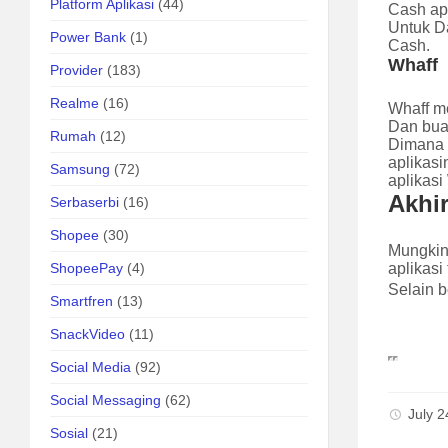
Platform Aplikasi
(44)
Cash ap
Untuk Da
Power Bank
(1)
Cash.
Whaff
Provider
(183)
Realme
(16)
Whaff me
Dan buat
Rumah
(12)
Dimana 
aplikas
Samsung
(72)
aplikasi
Akhir
Serbaserbi
(16)
Shopee
(30)
Mungkin
ShopeePay
(4)
aplikasi
Selain b
Smartfren
(13)
SnackVideo
(11)
Social Media
(92)
Social Messaging
(62)
July 
Sosial
(21)