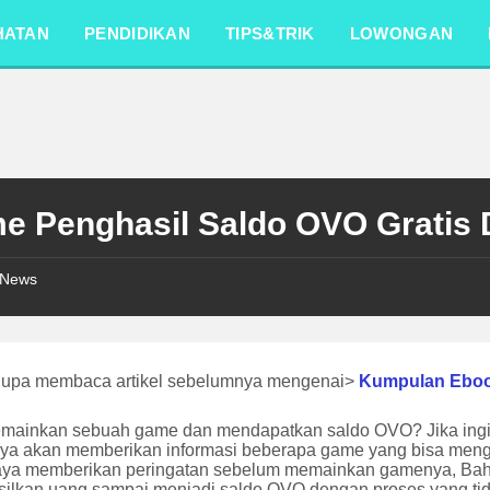
HATAN
PENDIDIKAN
TIPS&TRIK
LOWONGAN
e Penghasil Saldo OVO Gratis
News
lupa membaca artikel sebelumnya mengenai>
Kumpulan Ebo
emainkan sebuah game dan mendapatkan saldo OVO? Jika ingi
ya akan memberikan informasi beberapa game yang bisa mengh
saya memberikan peringatan sebelum memainkan gamenya, Ba
ilkan uang sampai menjadi saldo OVO dengan proses yang ti