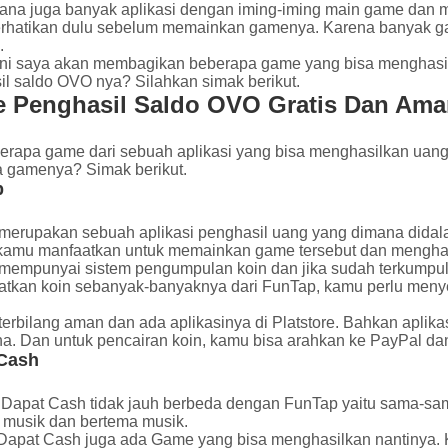
 sana juga banyak aplikasi dengan iming-iming main game da
rhatikan dulu sebelum memainkan gamenya. Karena banyak ga
.
ini saya akan membagikan beberapa game yang bisa menghasil
il saldo OVO nya? Silahkan simak berikut.
 Penghasil Saldo OVO Gratis Dan Am
erapa game dari sebuah aplikasi yang bisa menghasilkan uang 
a gamenya? Simak berikut.
p
merupakan sebuah aplikasi penghasil uang yang dimana didal
a kamu manfaatkan untuk memainkan game tersebut dan menghas
mempunyai sistem pengumpulan koin dan jika sudah terkumpul
tkan koin sebanyak-banyaknya dari FunTap, kamu perlu menyel
.
erbilang aman dan ada aplikasinya di Platstore. Bahkan aplik
a. Dan untuk pencairan koin, kamu bisa arahkan ke PayPal da
Cash
i Dapat Cash tidak jauh berbeda dengan FunTap yaitu sama-s
e musik dan bertema musik.
apat Cash juga ada Game yang bisa menghasilkan nantinya. Ka