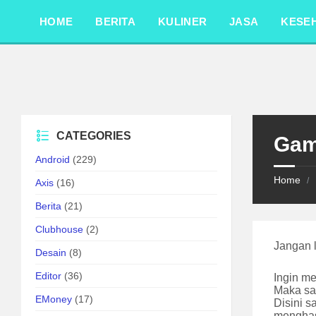
Skip
Skip
Skip
to
to
to
HOME
BERITA
KULINER
JASA
KESE
content
left
footer
sidebar
CATEGORIES
Gam
Android
(229)
Home
/
Axis
(16)
Berita
(21)
Clubhouse
(2)
Jangan 
Desain
(8)
Editor
(36)
Ingin m
Maka sa
EMoney
(17)
Disini 
menghas