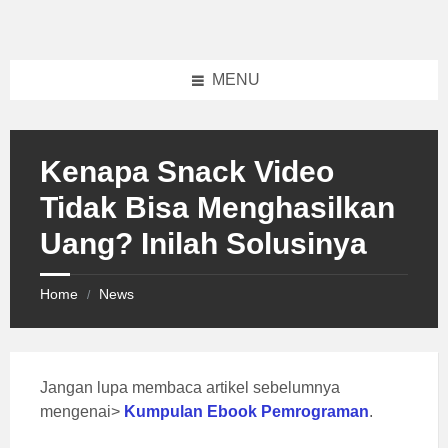
Skip
Skip
Skip
to
to
to
content
left
footer
sidebar
MENU
Kenapa Snack Video
Tidak Bisa Menghasilkan
Uang? Inilah Solusinya
Home
News
/
Jangan lupa membaca artikel sebelumnya
mengenai>
Kumpulan Ebook Pemrograman
.