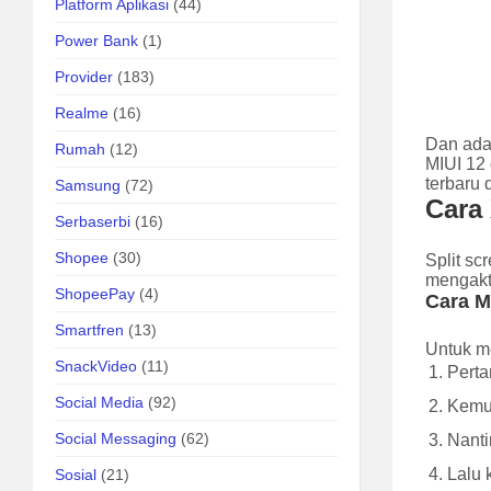
Platform Aplikasi
(44)
Power Bank
(1)
Provider
(183)
Realme
(16)
Dan ada
Rumah
(12)
MIUI 12 
terbaru 
Samsung
(72)
Cara 
Serbaserbi
(16)
Shopee
(30)
Split s
mengakt
ShopeePay
(4)
Cara M
Smartfren
(13)
Untuk me
SnackVideo
(11)
Perta
Social Media
(92)
Kemud
Social Messaging
(62)
Nanti
Lalu 
Sosial
(21)