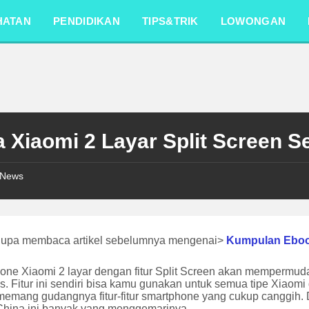
HATAN
PENDIDIKAN
TIPS&TRIK
LOWONGAN
 Xiaomi 2 Layar Split Screen S
News
lupa membaca artikel sebelumnya mengenai>
Kumpulan Ebo
ne Xiaomi 2 layar dengan fitur Split Screen akan mempermudah
s. Fitur ini sendiri bisa kamu gunakan untuk semua tipe Xiaomi
memang gudangnya fitur-fitur smartphone yang cukup canggih.
China ini banyak yang menggemarinya.