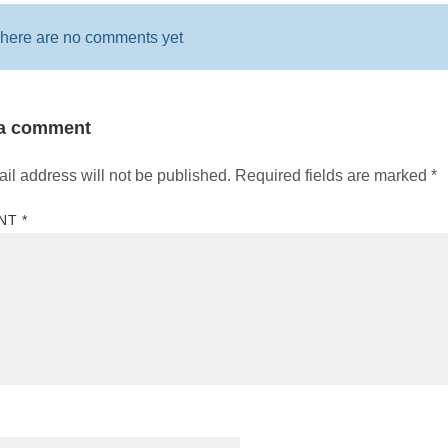
here are no comments yet
 a comment
il address will not be published.
Required fields are marked
*
NT
*