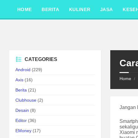
Skip
Skip
Skip
to
to
to
HOME
BERITA
KULINER
JASA
KESE
content
left
footer
sidebar
CATEGORIES
Cara
Android
(229)
Home
/
Axis
(16)
Berita
(21)
Clubhouse
(2)
Jangan 
Desain
(8)
Editor
(36)
Smartpho
sekaligu
EMoney
(17)
Xiaomi 
buatan 