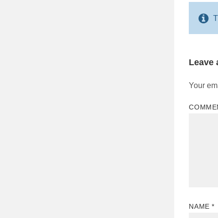
T
Leave
Your ema
COMME
NAME
*