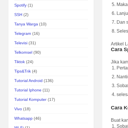
Maka 
Spotify
(1)
Lanju
SSH
(2)
Dan s
Tanya Warga
(10)
Seles
Telegram
(16)
Televisi
(31)
Artikel 
Cara S
Telkomsel
(90)
Tiktok
(24)
Jika kam
Perta
Tips&Trik
(4)
Nanti
Tutorial Android
(136)
Sobat
Tutorial Iphone
(11)
seles
Tutorial Komputer
(17)
Cara K
Vivo
(18)
Whatsapp
(46)
Buat kam
Sobat
Wi-Fi
(1)