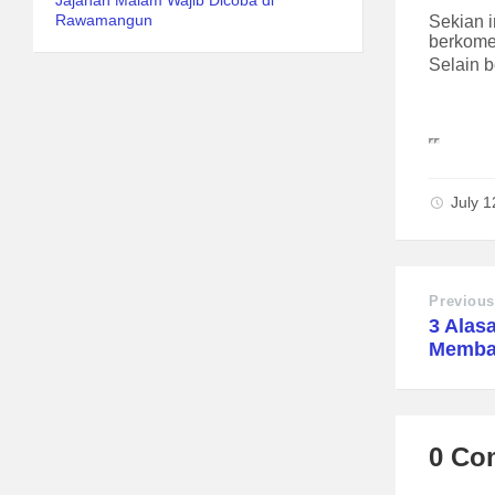
Jajanan Malam Wajib Dicoba di
Rawamangun
Sekian 
berkomen
Selain b
July 
Previous
3 Alas
Memba
0 Co