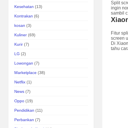
Split s
Kesehatan
(13)
ingin no
sambil c
Kontrakan
(6)
Xiaom
kosan
(3)
Fitur sp
Kuliner
(69)
screen 
Di Xiao
Kurir
(7)
tahu car
LG
(2)
Lowongan
(7)
Marketplace
(38)
Netflix
(1)
News
(7)
Oppo
(19)
Pendidikan
(11)
Perbankan
(7)