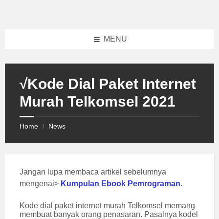
Skip
Skip
Skip
to
to
to
content
left
footer
sidebar
MENU
√Kode Dial Paket Internet
Murah Telkomsel 2021
Home
News
/
Jangan lupa membaca artikel sebelumnya
mengenai>
Kumpulan Ebook Pemrograman
.
Kode dial paket internet murah Telkomsel memang
membuat banyak orang penasaran. Pasalnya kodel