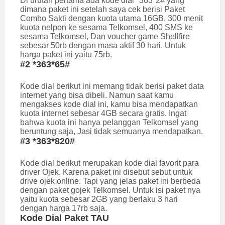
Di urutan pertama ada kode dial *363*2# yang
dimana paket ini setelah saya cek berisi Paket
Combo Sakti dengan kuota utama 16GB, 300 menit
kuota nelpon ke sesama Telkomsel, 400 SMS ke
sesama Telkomsel, Dan voucher game Shellfire
sebesar 50rb dengan masa aktif 30 hari. Untuk
harga paket ini yaitu 75rb.
#2 *363*65#
Kode dial berikut ini memang tidak berisi paket data
internet yang bisa dibeli. Namun saat kamu
mengakses kode dial ini, kamu bisa mendapatkan
kuota internet sebesar 4GB secara gratis. Ingat
bahwa kuota ini hanya pelanggan Telkomsel yang
beruntung saja, Jasi tidak semuanya mendapatkan.
#3 *363*820#
Kode dial berikut merupakan kode dial favorit para
driver Ojek. Karena paket ini disebut sebut untuk
drive ojek online. Tapi yang jelas paket ini berbeda
dengan paket gojek Telkomsel. Untuk isi paket nya
yaitu kuota sebesar 2GB yang berlaku 3 hari
dengan harga 17rb saja.
Kode Dial Paket TAU