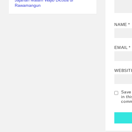
Jajanan Malam Wajib Dicoba di
Rawamangun
NAME
*
EMAIL
*
WEBSIT
Save
in th
comm