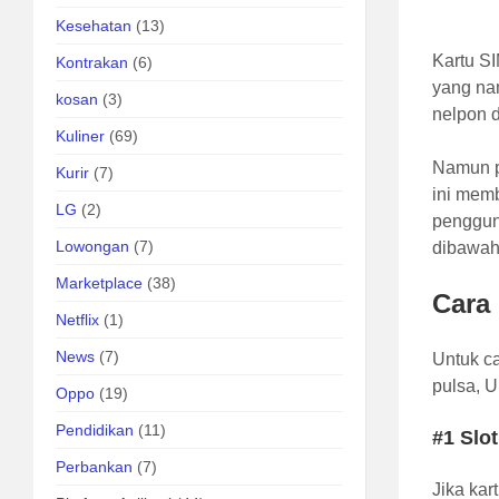
Kesehatan
(13)
Kartu S
Kontrakan
(6)
yang nam
kosan
(3)
nelpon 
Kuliner
(69)
Namun p
Kurir
(7)
ini memb
LG
(2)
pengguna
Lowongan
(7)
dibawah 
Marketplace
(38)
Cara 
Netflix
(1)
News
(7)
Untuk c
pulsa, U
Oppo
(19)
Pendidikan
(11)
#1 Slo
Perbankan
(7)
Jika kar