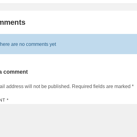
mments
here are no comments yet
 a comment
il address will not be published.
Required fields are marked
*
NT
*