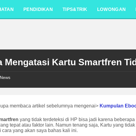
HATAN
PENDIDIKAN
TIPS&TRIK
LOWONGAN
a Mengatasi Kartu Smartfren Tid
News
lupa membaca artikel sebelumnya mengenai>
Kumpulan Ebo
martfren
yang tidak terdeteksi di HP bisa jadi karena beberapa
ang tepat atau faktor lain. Namun tenang saja, Kartu yang tidak
 cara yang akan saya bahas kali ini.