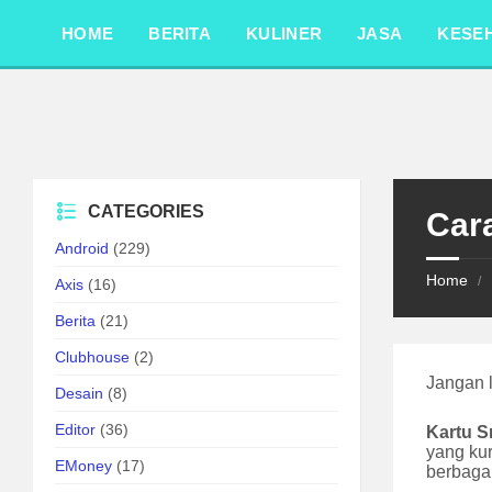
Skip
Skip
Skip
to
to
to
HOME
BERITA
KULINER
JASA
KESE
content
left
footer
sidebar
CATEGORIES
Car
Android
(229)
Home
/
Axis
(16)
Berita
(21)
Clubhouse
(2)
Jangan 
Desain
(8)
Editor
(36)
Kartu S
yang kur
EMoney
(17)
berbagai