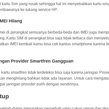
ot kartu Sim yang rusak sehingga hal ini menyebabkan kartu sm
embawanya ke tukang service HP.
IMEI Hilang
mei di perangkat semuanya berbeda-beda dan IMEI juga mempuny
ang, Kartu SIM di perangkat bisa saja tidak terbaca dan menyeba
tkan IMEI kembali kamu bisa cek kardus smartphone karena bia
ingan Provider Smartfren Gangguan
kartu smartfren tidak terdeteksi bisa saja karena jaringan Pr
akan menghilang bahkan tidak ada layanan. Untuk cara mengat
ai jaringan provider pulih dengan sendirinya.
tup
nyebab diatas merupakan penyebab yang cukup umum dan jika m