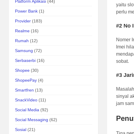
Platform Aplikasi
(44)
yaitu sl
Power Bank
(1)
perlu m
Provider
(183)
#2 No 
Realme
(16)
Nomer I
Rumah
(12)
Imei hil
Samsung
(72)
mendapa
Serbaserbi
(16)
sobat.
Shopee
(30)
#3 Jar
ShopeePay
(4)
Masalah 
Smartfren
(13)
sinyal 
SnackVideo
(11)
jam samp
Social Media
(92)
Penu
Social Messaging
(62)
Sosial
(21)
Tiga pe