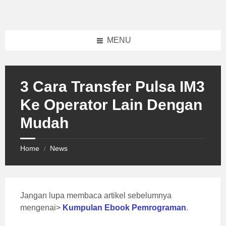
Skip
Skip
Skip
to
to
to
content
left
footer
sidebar
MENU
3 Cara Transfer Pulsa IM3
Ke Operator Lain Dengan
Mudah
Home
News
/
Jangan lupa membaca artikel sebelumnya
mengenai>
Kumpulan Ebook Pemrograman
.