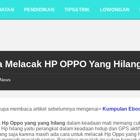
HATAN
PENDIDIKAN
TIPS&TRIK
LOWONGAN
a Melacak HP OPPO Yang Hilan
News
lupa membaca artikel sebelumnya mengenai>
Kumpulan Ebo
 Hp Oppo yang yang hilang
dalam keadaan mati memang cuku
 Hp hilang yaitu perangkat dalam keadaan hidup dan GPS aktif
nang saja karena masih ada cara untuk melacak Hp Oppo yang h
menjadi masalah serius, Pasalnya masalah ini cukup banyak d