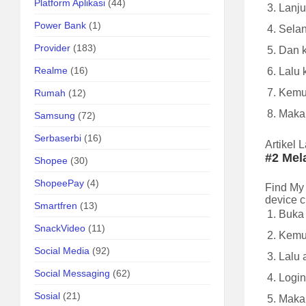
Platform Aplikasi
(44)
Lanjut
Power Bank
(1)
Selan
Provider
(183)
Dan k
Realme
(16)
Lalu k
Kemud
Rumah
(12)
Maka 
Samsung
(72)
Serbaserbi
(16)
Artikel 
#2 Mel
Shopee
(30)
ShopeePay
(4)
Find My
device 
Smartfren
(13)
Buka 
SnackVideo
(11)
Kemud
Social Media
(92)
Lalu 
Social Messaging
(62)
Logi
Sosial
(21)
Maka 