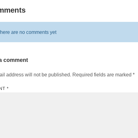
mments
here are no comments yet
 a comment
il address will not be published.
Required fields are marked
*
NT
*