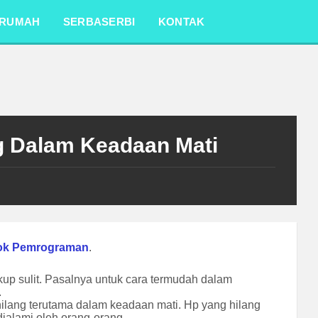
RUMAH
SERBASERBI
KONTAK
g Dalam Keadaan Mati
ok Pemrograman
.
p sulit. Pasalnya untuk cara termudah dalam
.
ilang terutama dalam keadaan mati. Hp yang hilang
ialami oleh orang-orang.