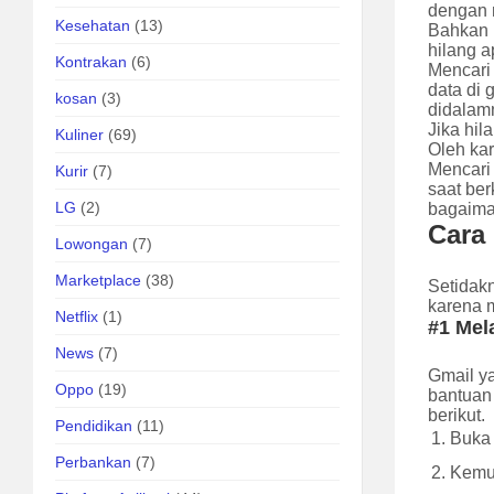
dengan
Kesehatan
(13)
Bahkan k
hilang a
Kontrakan
(6)
Mencari
data di 
kosan
(3)
didalam
Jika hi
Kuliner
(69)
Oleh kar
Mencari
Kurir
(7)
saat ber
LG
(2)
bagaima
Cara
Lowongan
(7)
Marketplace
(38)
Setidak
karena 
Netflix
(1)
#1 Mel
News
(7)
Gmail y
Oppo
(19)
bantuan 
berikut.
Pendidikan
(11)
Buka 
Perbankan
(7)
Kemud