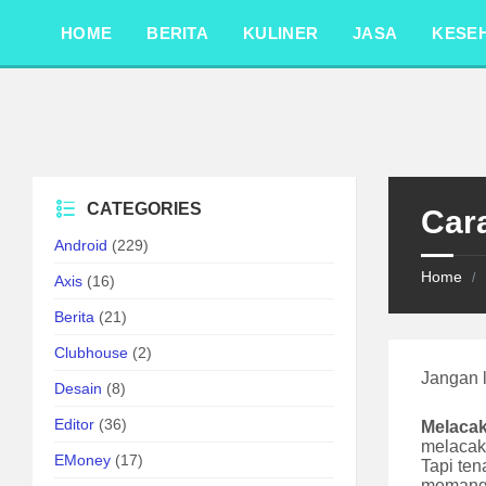
Skip
Skip
Skip
to
to
to
HOME
BERITA
KULINER
JASA
KESE
content
left
footer
sidebar
CATEGORIES
Car
Android
(229)
Home
/
Axis
(16)
Berita
(21)
Clubhouse
(2)
Jangan 
Desain
(8)
Editor
(36)
Melacak
melacak
EMoney
(17)
Tapi te
memang 