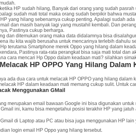
 mudah.
etika HP sudah hilang, Banyak dari orang yang sudah pasrah u
palagi sudah mati total maka orang sudah berpikir bahwa musta
 HP yang hilang sebenarnya cukup penting. Apalagi sudah ada d
gmail dan masih banyak lagi yang mustahil kembali. Dan peran
nya, Pastinya cukup berharga.
lang dan ditemukan orang maka data didalamnya bisa disalahgu
ena itu kita wajib berusaha untuk mencarinya terlebih dahulu
 Hp terutama Smartphone merek Oppo yang hilang dalam keadaa
kendara, Pastinya rata-rata perangkat bisa saja mati total da
na cara mencari Hp Oppo dalam keadaan mati? silahkan simak b
 Melacak HP OPPO Yang Hilang Dalam 
nya ada dua cara untuk melacak HP OPPO yang hilang dalam kea
melacak HP dalam keadaan mati memang cukup sulit. Untuk cara
acak Menggunakan GMail
ang merupakan email bawaan Google ini bisa digunakan untuk
Gmail ini, kamu bisa mengetahui posisi terakhir HP yang jatuh
Gmail di Laptop atau PC atau bisa juga menggunakan HP lain 
ian login email HP Oppo yang hilang tersebut.