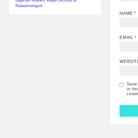
Jajanan Malam Wajib Dicoba di
Rawamangun
NAME
*
EMAIL
*
WEBSIT
Save
in th
comm