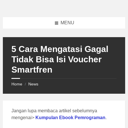
Skip
Skip
Skip
to
to
to
content
left
footer
sidebar
MENU
5 Cara Mengatasi Gagal
Tidak Bisa Isi Voucher
Smartfren
Home
News
/
Jangan lupa membaca artikel sebelumnya
mengenai>
Kumpulan Ebook Pemrograman
.