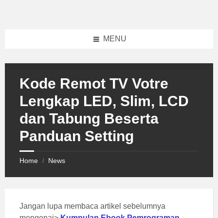
Skip
Skip
Skip
to
to
to
content
left
footer
sidebar
MENU
Kode Remot TV Votre
Lengkap LED, Slim, LCD
dan Tabung Beserta
Panduan Setting
Home
News
/
Jangan lupa membaca artikel sebelumnya
mengenai>
Kumpulan Ebook Pemrograman
.