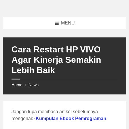
Skip
Skip
Skip
to
to
to
content
left
footer
sidebar
MENU
Cara Restart HP VIVO
Agar Kinerja Semakin
Lebih Baik
Home
News
/
Jangan lupa membaca artikel sebelumnya
mengenai>
Kumpulan Ebook Pemrograman
.