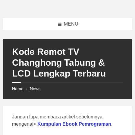
Skip
Skip
Skip
to
to
to
content
left
footer
sidebar
MENU
Kode Remot TV
Changhong Tabung &
LCD Lengkap Terbaru
Home
News
/
Jangan lupa membaca artikel sebelumnya
mengenai>
Kumpulan Ebook Pemrograman
.