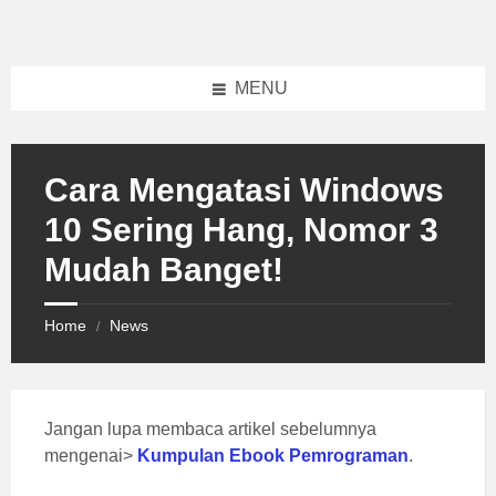
Skip
Skip
Skip
to
to
to
content
left
footer
sidebar
MENU
Cara Mengatasi Windows
10 Sering Hang, Nomor 3
Mudah Banget!
Home
News
/
Jangan lupa membaca artikel sebelumnya
mengenai>
Kumpulan Ebook Pemrograman
.