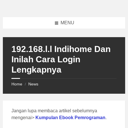
Skip
Skip
Skip
to
to
to
content
left
footer
sidebar
MENU
192.168.l.l Indihome Dan
Inilah Cara Login
Lengkapnya
Home
News
/
Jangan lupa membaca artikel sebelumnya
mengenai>
Kumpulan Ebook Pemrograman
.