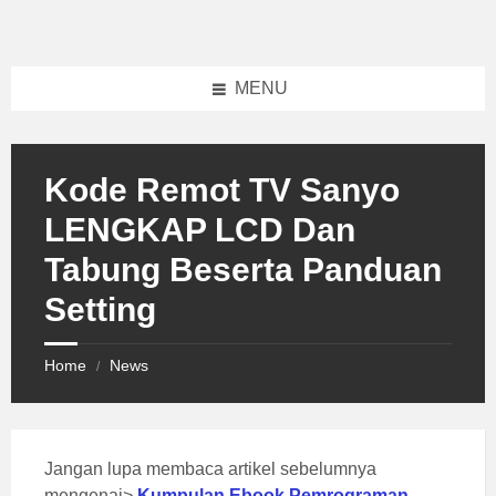
Skip
Skip
Skip
to
to
to
content
left
footer
sidebar
MENU
Kode Remot TV Sanyo
LENGKAP LCD Dan
Tabung Beserta Panduan
Setting
Home
News
/
Jangan lupa membaca artikel sebelumnya
mengenai>
Kumpulan Ebook Pemrograman
.