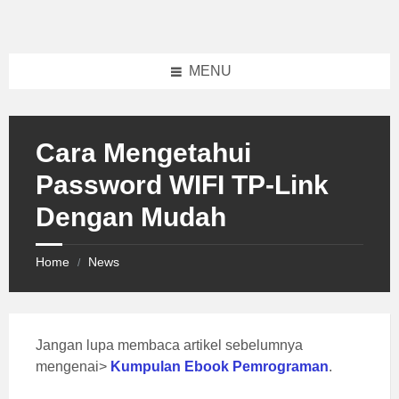
Skip
Skip
Skip
to
to
to
content
left
footer
sidebar
MENU
Cara Mengetahui
Password WIFI TP-Link
Dengan Mudah
Home
News
/
Jangan lupa membaca artikel sebelumnya
mengenai>
Kumpulan Ebook Pemrograman
.