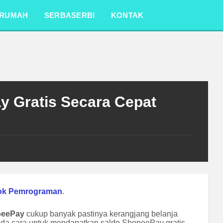
RUMAH
SERBASERBI
KONTAK
 Gratis Secara Cepat
ok Pemrograman
.
peePay
cukup banyak pastinya kerangjang belanja
da cara untuk mendapatkan saldo ShopeePay gratis.