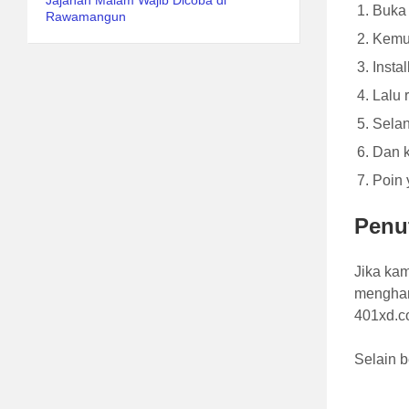
Jajanan Malam Wajib Dicoba di
Buka 
Rawamangun
Kemud
Insta
Lalu 
Selan
Dan 
Poin 
Penu
Jika ka
menghar
401xd.c
Selain b