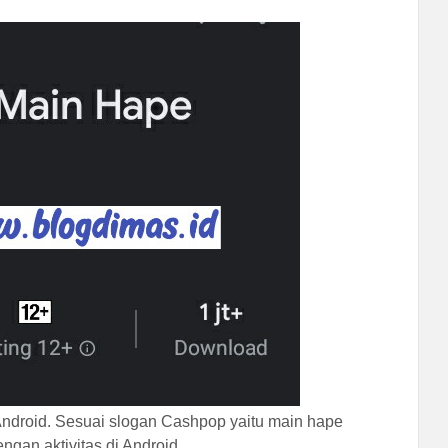
 Android. Sesuai slogan Cashpop yaitu main hape
ngan aktivitas di Android.