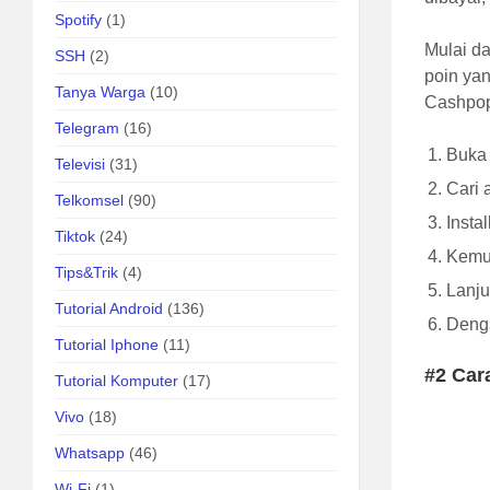
Spotify
(1)
Mulai d
SSH
(2)
poin ya
Tanya Warga
(10)
Cashpop
Telegram
(16)
Buka 
Televisi
(31)
Cari 
Telkomsel
(90)
Insta
Tiktok
(24)
Kemud
Tips&Trik
(4)
Lanju
Tutorial Android
(136)
Denga
Tutorial Iphone
(11)
#2 Car
Tutorial Komputer
(17)
Vivo
(18)
Whatsapp
(46)
Wi-Fi
(1)