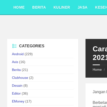
Skip
Skip
Skip
to
to
to
HOME
BERITA
KULINER
JASA
KESE
content
left
footer
sidebar
CATEGORIES
Car
Android
(229)
202
Axis
(16)
Home
Berita
(21)
/
Clubhouse
(2)
Desain
(8)
Jangan 
Editor
(36)
EMoney
(17)
Berbela
menjadi