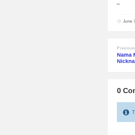
June 
Previous
Nama M
Nickn
0 Co
T