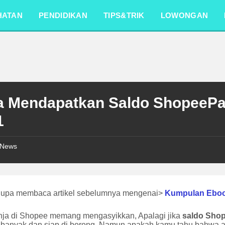
HATAN
PENDIDIKAN
TIPS&TRIK
LOWONGAN
a Mendapatkan Saldo ShopeePay
1
News
lupa membaca artikel sebelumnya mengenai>
Kumpulan Ebo
nja di Shopee memang mengasyikkan, Apalagi jika
saldo Sho
 banyak dan siap di borong. Namun apakah kamu tahu bahwa a