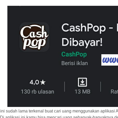
 ini sudah lama terkenal buat cari uang menggunakan aplikasi
 Di aplikasi ini kamu bisa mencari uang sebanyak-banyaknya de