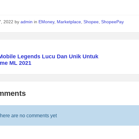
7, 2022
by
admin
in
EMoney
,
Marketplace
,
Shopee
,
ShopeePay
obile Legends Lucu Dan Unik Untuk
ame ML 2021
mments
here are no comments yet