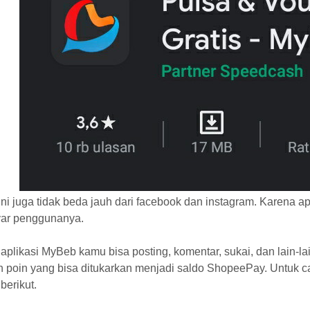
ini juga tidak beda jauh dari facebook dan instagram. Karena ap
ar penggunanya.
aplikasi MyBeb kamu bisa posting, komentar, sukai, dan lain-
h poin yang bisa ditukarkan menjadi saldo ShopeePay. Untuk
berikut.