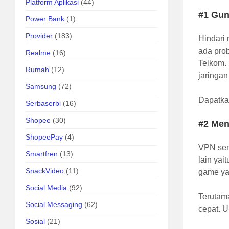
Platform Aplikasi
(44)
#1 Gu
Power Bank
(1)
Provider
(183)
Hindari 
ada prob
Realme
(16)
Telkom.
Rumah
(12)
jaringan
Samsung
(72)
Dapatk
Serbaserbi
(16)
Shopee
(30)
#2 Men
ShopeePay
(4)
VPN sen
Smartfren
(13)
lain ya
SnackVideo
(11)
game ya
Social Media
(92)
Terutam
Social Messaging
(62)
cepat. U
Sosial
(21)