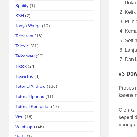
Buka 
Spotify
(1)
Keti
SSH
(2)
Pilih
Tanya Warga
(10)
Kemud
Telegram
(16)
Setti
Televisi
(31)
Lanju
Telkomsel
(90)
Dan l
Tiktok
(24)
#3 Dow
Tips&Trik
(4)
Tutorial Android
(136)
Proses 
karena 
Tutorial Iphone
(11)
Tutorial Komputer
(17)
Oleh ka
Vivo
(18)
seperti 
nunggu 
Whatsapp
(46)
Wi-Fi
(1)