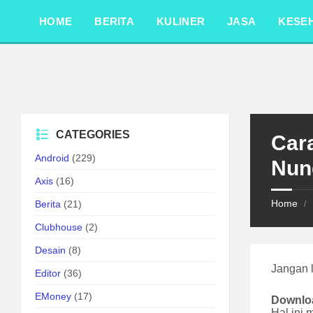
Skip
Skip
Skip
to
to
to
HOME
BERITA
KULINER
JASA
KESE
content
left
footer
sidebar
CATEGORIES
Car
Android
(229)
Nun
Axis
(16)
Home
Berita
(21)
/
Clubhouse
(2)
Desain
(8)
Jangan 
Editor
(36)
EMoney
(17)
Downlo
Hal ini