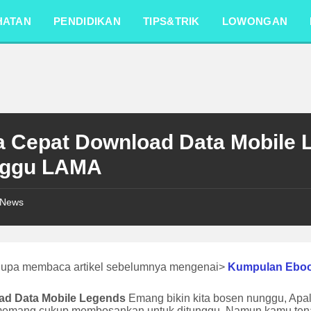
HATAN
PENDIDIKAN
TIPS&TRIK
LOWONGAN
a Cepat Download Data Mobile
ggu LAMA
News
lupa membaca artikel sebelumnya mengenai>
Kumpulan Ebo
ad Data Mobile Legends
Emang bikin kita bosen nunggu, Apal
 memang cukup membosankan untuk ditunggu, Namun kamu tenang