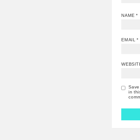
NAME
*
EMAIL
*
WEBSIT
Save
in th
comm