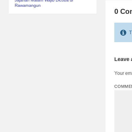
Jajanan Malam Wajib Dicoba di
Rawamangun
0 Co
T
Leave
Your ema
COMME