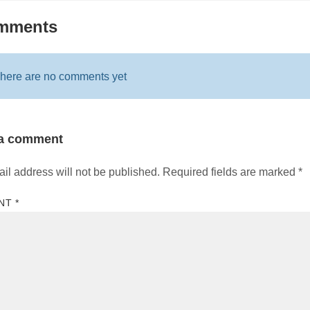
mments
here are no comments yet
 a comment
il address will not be published.
Required fields are marked
*
NT
*