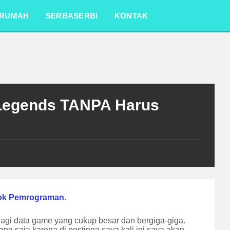
RUMAH
SERBASERBI
KONTAK
 Legends TANPA Harus
ok Pemrograman
.
agi data game yang cukup besar dan bergiga-giga.
 saja karena di postinga saya kali ini saya akan