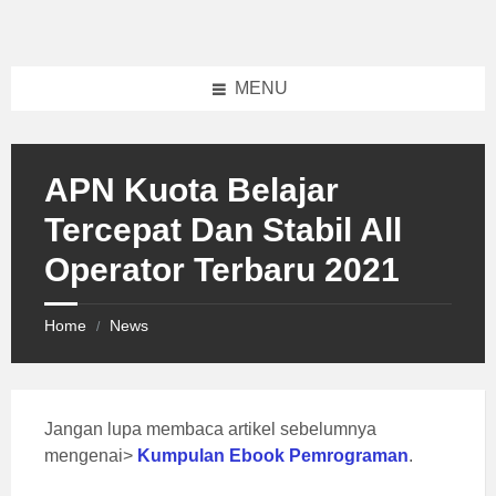
Skip
Skip
Skip
to
to
to
content
left
footer
sidebar
MENU
APN Kuota Belajar
Tercepat Dan Stabil All
Operator Terbaru 2021
Home
News
/
Jangan lupa membaca artikel sebelumnya
mengenai>
Kumpulan Ebook Pemrograman
.