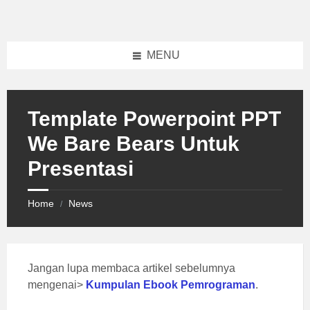
Skip
Skip
Skip
to
to
to
content
left
footer
sidebar
MENU
Template Powerpoint PPT
We Bare Bears Untuk
Presentasi
Home
News
/
Jangan lupa membaca artikel sebelumnya
mengenai>
Kumpulan Ebook Pemrograman
.