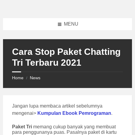
Skip
Skip
Skip
to
to
to
content
left
footer
sidebar
MENU
Cara Stop Paket Chatting
Tri Terbaru 2021
Home
News
/
Jangan lupa membaca artikel sebelumnya
mengenai>
Kumpulan Ebook Pemrograman
.
Paket Tri
memang cukup banyak yang membuat
para penggunanya puas. Pasalnya paket di kartu