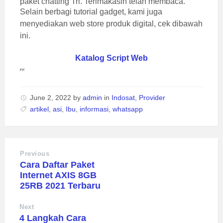
paket chatting Tri. Terimakasih telah membaca.
Selain berbagi tutorial gadget, kami juga
menyediakan web store produk digital, cek dibawah
ini.
Katalog Script Web
June 2, 2022
by
admin
in
Indosat
,
Provider
artikel
,
asi
,
Ibu
,
informasi
,
whatsapp
Previous
Cara Daftar Paket
Internet AXIS 8GB
25RB 2021 Terbaru
Next
4 Langkah Cara