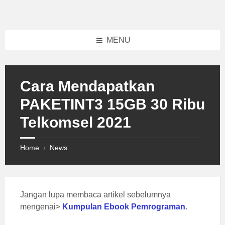
Skip
Skip
Skip
to
to
to
content
left
footer
sidebar
MENU
Cara Mendapatkan
PAKETINT3 15GB 30 Ribu
Telkomsel 2021
Home
News
/
Jangan lupa membaca artikel sebelumnya
mengenai>
Kumpulan Ebook Pemrograman
.