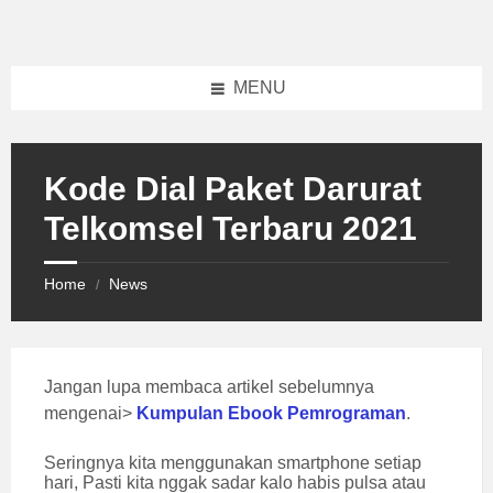
Skip
Skip
Skip
to
to
to
content
left
footer
sidebar
MENU
Kode Dial Paket Darurat
Telkomsel Terbaru 2021
Home
News
/
Jangan lupa membaca artikel sebelumnya
mengenai>
Kumpulan Ebook Pemrograman
.
Seringnya kita menggunakan smartphone setiap
hari, Pasti kita nggak sadar kalo habis pulsa atau