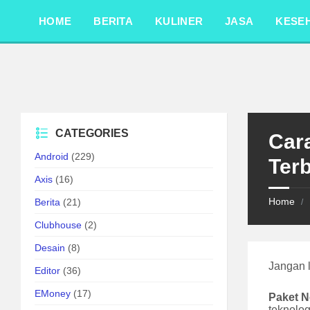
Skip
Skip
Skip
to
to
to
HOME
BERITA
KULINER
JASA
KESE
content
left
footer
sidebar
CATEGORIES
Car
Android
(229)
Ter
Axis
(16)
Home
Berita
(21)
/
Clubhouse
(2)
Desain
(8)
Jangan 
Editor
(36)
EMoney
(17)
Paket N
teknolog