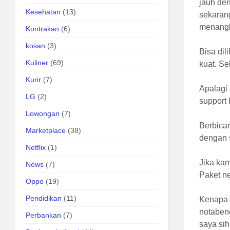
jauh de
Kesehatan
(13)
sekarang
menangka
Kontrakan
(6)
kosan
(3)
Bisa dil
Kuliner
(69)
kuat. Se
Kurir
(7)
Apalagi
LG
(2)
support
Lowongan
(7)
Berbicar
Marketplace
(38)
dengan 
Netflix
(1)
Jika ka
News
(7)
Paket ne
Oppo
(19)
Pendidikan
(11)
Kenapa h
notabene
Perbankan
(7)
saya sih