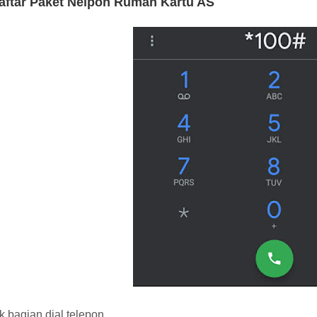
aftar Paket Nelpon Rumah Kartu AS
 bagian dial telepon