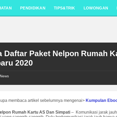
HATAN
PENDIDIKAN
TIPS&TRIK
LOWONGAN
a Daftar Paket Nelpon Rumah K
baru 2020
News
lupa membaca artikel sebelumnya mengenai>
Kumpulan Ebo
elpon Rumah Kartu AS Dan Simpati
– Komunikasi jarak jauh 
i yang canggih-canggih. Dulu berkomunikasi jarak jauh hanya s