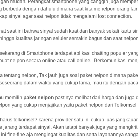
ngan mudah. Perangkat smartphone yang canggih juga memperba
 berbeda dengan dahulu dimana saat kita menelpon orang lain 
p sinyal agar saat nelpon tidak mengalami lost connection.
ihat saat ini bahwa sinyal sudah kuat dan banyak sekali kartu 
hingga kualitas jaringan seluler semakin bagus dan saat nelpo
 sekarang di Smartphone terdapat aplikasi chatting populer ya
 buat nelpon secara online atau call online. Berkomunikasi m
a tentang nelpon, Tak jauh juga soal paket nelpon dimana pak
seseorang dalam waktu yang cukup lama, mau itu dengan paca
mu memilih
paket nelpon
pastinya melihat dari harga dan juga d
lpon yang cukup menjajikan yaitu paket nelpon dari Telkomsel 
arus telkomsel? karena provider satu ini cukup luas jangkaua
 jarang terdapat sinyal. Akan tetapi banyak juga yang mengkrit
 ini fine-fine aja mengingat kualitas dan serta layanannya san