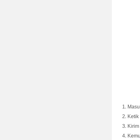
Masu
Keti
Kirim
Kemud