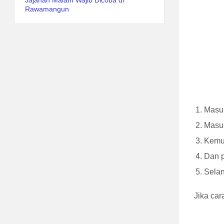
Jajanan Malam Wajib Dicoba di
Rawamangun
Masuk
Masu
Kemu
Dan p
Selan
Jika car