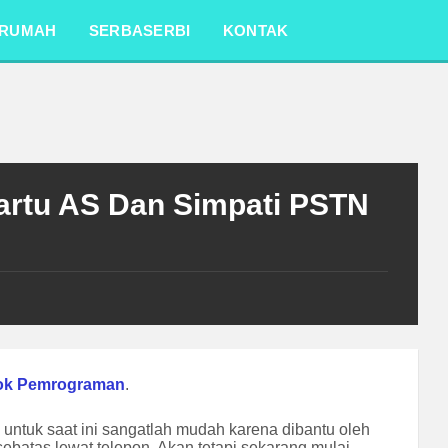
RUMAH
SERBASERBI
KONTAK
artu AS Dan Simpati PSTN
ok Pemrograman
.
untuk saat ini sangatlah mudah karena dibantu oleh
ebatas lewat telepon, Akan tetapi sekarang mulai