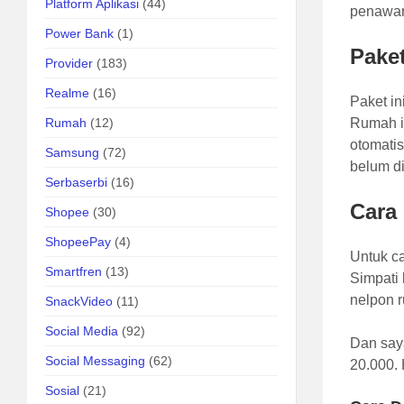
Platform Aplikasi
(44)
penawar
Power Bank
(1)
Pake
Provider
(183)
Realme
(16)
Paket i
Rumah
(12)
Rumah in
otomati
Samsung
(72)
belum d
Serbaserbi
(16)
Cara
Shopee
(30)
ShopeePay
(4)
Untuk ca
Smartfren
(13)
Simpati 
nelpon 
SnackVideo
(11)
Social Media
(92)
Dan saya
Social Messaging
(62)
20.000.
Sosial
(21)