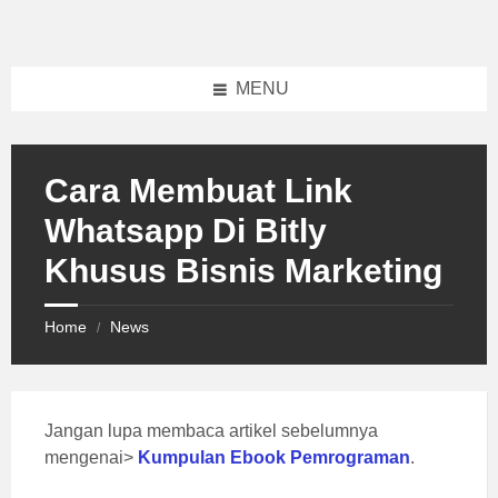
Skip
Skip
Skip
to
to
to
content
left
footer
sidebar
MENU
Cara Membuat Link
Whatsapp Di Bitly
Khusus Bisnis Marketing
Home
News
/
Jangan lupa membaca artikel sebelumnya
mengenai>
Kumpulan Ebook Pemrograman
.