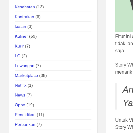
Kesehatan
(13)
Kontrakan
(6)
kosan
(3)
Fitur i
Kuliner
(69)
tidak l
Kurir
(7)
saja.
LG
(2)
Story W
Lowongan
(7)
menarik
Marketplace
(38)
Netflix
(1)
Ar
News
(7)
Ya
Oppo
(19)
Pendidikan
(11)
Untuk Vi
Perbankan
(7)
Story Wh