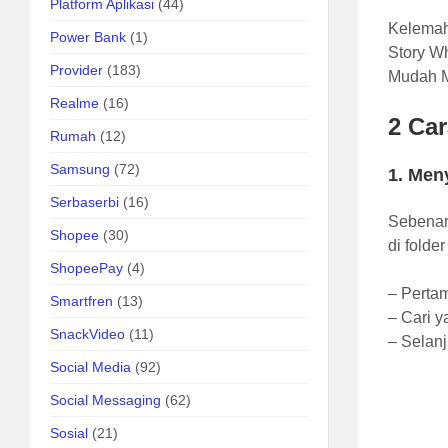
Platform Aplikasi
(44)
Kelema
Power Bank
(1)
Story Wh
Provider
(183)
Mudah M
Realme
(16)
2 Ca
Rumah
(12)
Samsung
(72)
1. Men
Serbaserbi
(16)
Sebenar
Shopee
(30)
di folde
ShopeePay
(4)
– Perta
Smartfren
(13)
– Cari 
SnackVideo
(11)
– Selanj
Social Media
(92)
Social Messaging
(62)
Sosial
(21)