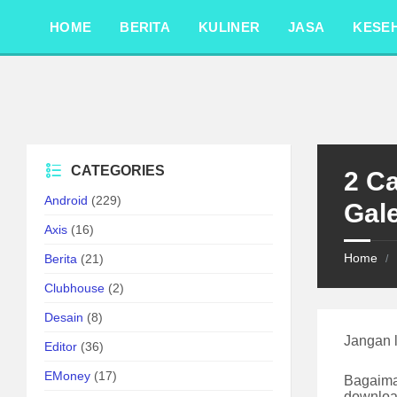
Skip
Skip
Skip
to
to
to
HOME
BERITA
KULINER
JASA
KESE
content
left
footer
sidebar
CATEGORIES
2 C
Android
(229)
Gale
Axis
(16)
Home
Berita
(21)
/
Clubhouse
(2)
Desain
(8)
Jangan 
Editor
(36)
EMoney
(17)
Bagaim
downloa