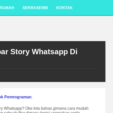
RUMAH
SERBASERBI
KONTAK
ar Story Whatsapp Di
ok Pemrograman
.
ry Whatsapp? Oke kita bahas gimana cara mudah
 sebuah fitur dimana berisi unggahan cerita