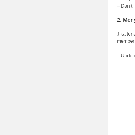
– Dan ti
2. Men
Jika ter
memperm
– Unduh