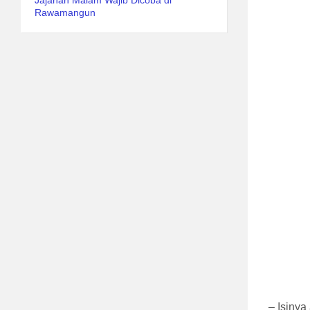
Jajanan Malam Wajib Dicoba di
Rawamangun
– Isinya