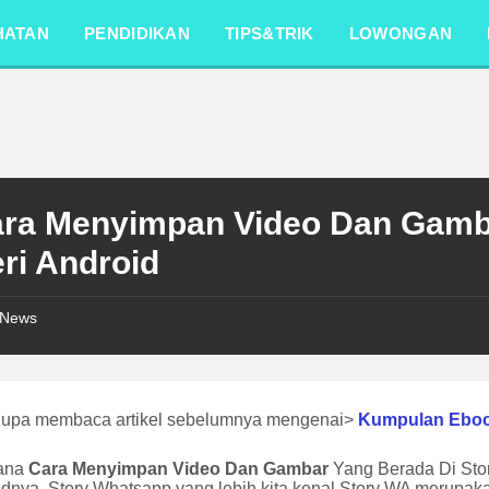
HATAN
PENDIDIKAN
TIPS&TRIK
LOWONGAN
ara Menyimpan Video Dan Gamb
ri Android
News
lupa membaca artikel sebelumnya mengenai>
Kumpulan Ebo
ana
Cara Menyimpan Video Dan Gambar
Yang Berada Di Sto
dnya. Story Whatsapp yang lebih kita kenal Story WA merupakan