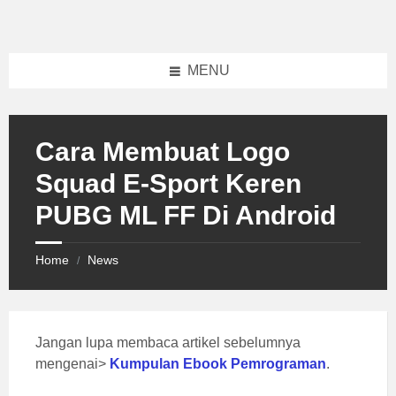
Skip
Skip
Skip
to
to
to
content
left
footer
sidebar
MENU
Cara Membuat Logo
Squad E-Sport Keren
PUBG ML FF Di Android
Home
News
/
Jangan lupa membaca artikel sebelumnya
mengenai>
Kumpulan Ebook Pemrograman
.