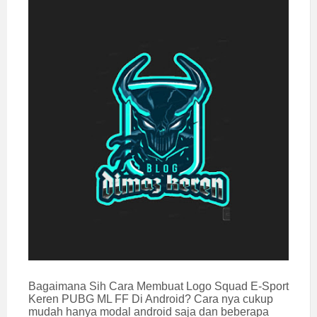
Bagaimana Sih Cara Membuat Logo Squad E-Sport
Keren PUBG ML FF Di Android? Cara nya cukup
mudah hanya modal android saja dan beberapa