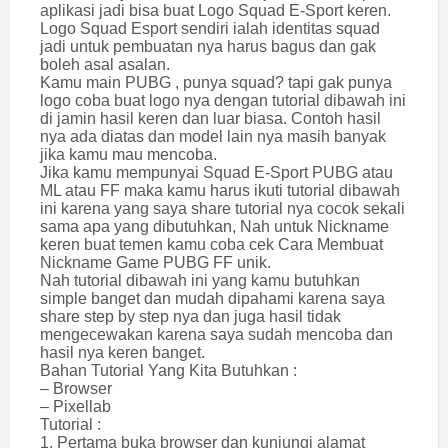
aplikasi jadi bisa buat Logo Squad E-Sport keren.
Logo Squad Esport sendiri ialah identitas squad
jadi untuk pembuatan nya harus bagus dan gak
boleh asal asalan.
Kamu main PUBG , punya squad? tapi gak punya
logo coba buat logo nya dengan tutorial dibawah ini
di jamin hasil keren dan luar biasa. Contoh hasil
nya ada diatas dan model lain nya masih banyak
jika kamu mau mencoba.
Jika kamu mempunyai Squad E-Sport PUBG atau
ML atau FF maka kamu harus ikuti tutorial dibawah
ini karena yang saya share tutorial nya cocok sekali
sama apa yang dibutuhkan, Nah untuk Nickname
keren buat temen kamu coba cek
Cara Membuat
Nickname Game PUBG FF unik.
Nah tutorial dibawah ini yang kamu butuhkan
simple banget dan mudah dipahami karena saya
share step by step nya dan juga hasil tidak
mengecewakan karena saya sudah mencoba dan
hasil nya keren banget.
Bahan Tutorial Yang Kita Butuhkan :
– Browser
– Pixellab
Tutorial :
1. Pertama buka browser dan kunjungi alamat