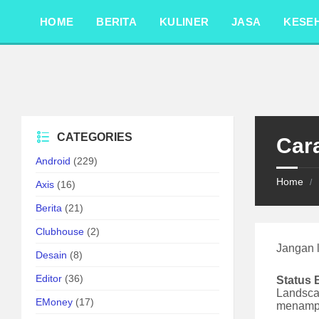
Skip
Skip
Skip
to
to
to
HOME
BERITA
KULINER
JASA
KESE
content
left
footer
sidebar
CATEGORIES
Car
Android
(229)
Home
/
Axis
(16)
Berita
(21)
Clubhouse
(2)
Jangan 
Desain
(8)
Editor
(36)
Status 
Landsca
EMoney
(17)
menampi