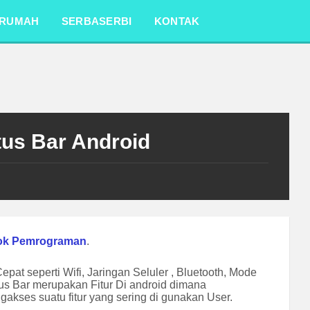
RUMAH
SERBASERBI
KONTAK
tus Bar Android
ok Pemrograman
.
t seperti Wifi, Jaringan Seluler , Bluetooth, Mode
us Bar merupakan Fitur Di android dimana
kses suatu fitur yang sering di gunakan User.