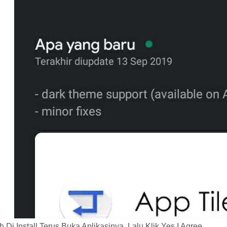
h Di Install Terus Buka Aplikasinya, Lalu Klik Yes I Agree.