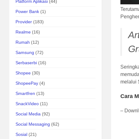
Platform Aplikasi
(44)
Terutama
Power Bank
(1)
Penghem
Provider
(183)
Realme
(16)
Ar
Rumah
(12)
Gr
Samsung
(72)
Serbaserbi
(16)
Seringka
Shopee
(30)
memudah
melalui 
ShopeePay
(4)
Smartfren
(13)
Cara M
SnackVideo
(11)
– Downl
Social Media
(92)
Social Messaging
(62)
Sosial
(21)