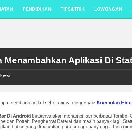
HATAN
PENDIDIKAN
TIPS&TRIK
LOWONGAN
a Menambahkan Aplikasi Di Sta
News
lupa membaca artikel sebelumnya mengenai>
Kumpulan Ebo
Bar Di Android
biasanya akan menampilkan berbagai Tombol Cepa
pe dan Potrait, Penghemat Baterai dan masih banyak lagi. Stat
lkan button yang dibutuhkan para penggunanya agar bisa menga