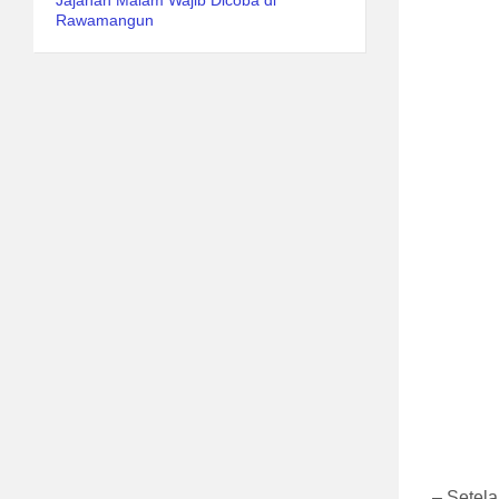
Jajanan Malam Wajib Dicoba di
Rawamangun
– Setela