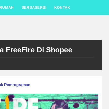
RUMAH
SERBASERBI
KONTAK
a FreeFire Di Shopee
ok Pemrograman
.