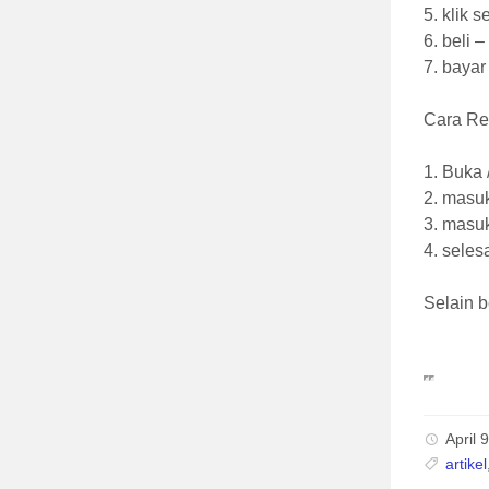
5. klik 
6. beli 
7. bayar
Cara Re
1. Buka 
2. masuk
3. masu
4. seles
Selain b
April 
artikel