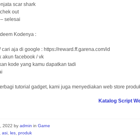
senjata scar shark
– chek out
 – selesai
deem Kodenya :
/ cari aja di google : https://reward.ff.garena.com/id
 akun facebook / vk
kan kode yang kamu dapatkan tadi
ai
erbagi tutorial gadget, kami juga menyediakan web store produk 
Katalog Script W
9, 2022
by
admin
in
Game
,
asi
,
les
,
produk