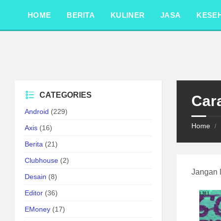
Skip
Skip
Skip
to
to
to
HOME
BERITA
KULINER
JASA
KESE
content
left
footer
sidebar
CATEGORIES
Car
Android
(229)
Home
/
Axis
(16)
Berita
(21)
Clubhouse
(2)
Jangan 
Desain
(8)
Editor
(36)
EMoney
(17)