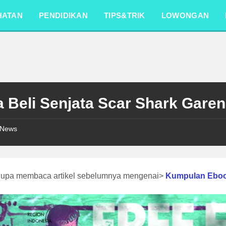
HATAN
PENDIDIKAN
TIPS&TRIK
LOWONGAN
a Beli Senjata Scar Shark Garen
News
lupa membaca artikel sebelumnya mengenai>
Kumpulan Ebo