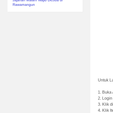
Jajanan Malam Wajib Dicoba di
Rawamangun
Untuk La
1. Buka
2. Logi
3. Klik d
4. Klik I