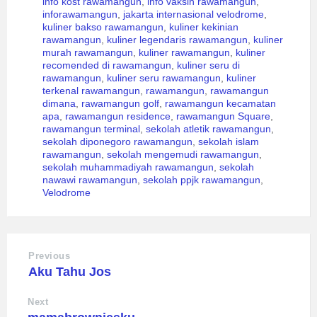
info kost rawamangun
,
info vaksin rawamangun
,
inforawamangun
,
jakarta internasional velodrome
,
kuliner bakso rawamangun
,
kuliner kekinian
rawamangun
,
kuliner legendaris rawamangun
,
kuliner
murah rawamangun
,
kuliner rawamangun
,
kuliner
recomended di rawamangun
,
kuliner seru di
rawamangun
,
kuliner seru rawamangun
,
kuliner
terkenal rawamangun
,
rawamangun
,
rawamangun
dimana
,
rawamangun golf
,
rawamangun kecamatan
apa
,
rawamangun residence
,
rawamangun Square
,
rawamangun terminal
,
sekolah atletik rawamangun
,
sekolah diponegoro rawamangun
,
sekolah islam
rawamangun
,
sekolah mengemudi rawamangun
,
sekolah muhammadiyah rawamangun
,
sekolah
nawawi rawamangun
,
sekolah ppjk rawamangun
,
Velodrome
Previous
Aku Tahu Jos
Next