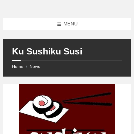
Skip
Skip
Skip
to
to
to
content
left
footer
sidebar
MENU
Ku Sushiku Susi
Home
News
/