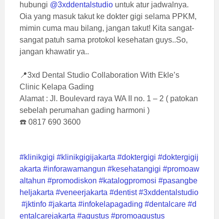
hubungi
@3xddentalstudio
untuk atur jadwalnya.
Oia yang masuk takut ke dokter gigi selama PPKM,
mimin cuma mau bilang, jangan takut! Kita sangat-
sangat patuh sama protokol kesehatan guys..So,
jangan khawatir ya..⁣⁠
📍3xd Dental Studio Collaboration With Ekle’s
Clinic Kelapa Gading⁣⁣⁣⁣⁣⁣⁠
Alamat : Jl. Boulevard raya WA II no. 1 – 2 ( patokan
sebelah perumahan gading harmoni )⁣⁣⁣⁣⁣⁣⁠
☎️ 0817 690 3600⁣⁣⁣⁣⁣⁠
#klinikgigi
#klinikgigijakarta
#doktergigi
#doktergigij
akarta
#inforawamangun
#kesehatangigi
#promoaw
altahun
#promodiskon
#katalogpromosi
#pasangbe
heljakarta
#veneerjakarta
#dentist
#3xddentalstudio
#jktinfo
#jakarta
#infokelapagading
#dentalcare
#d
entalcarejakarta
#agustus
#promoagustus