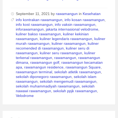
September 11, 2021
by
rawamangun
in
Kesehatan
info kontrakan rawamangun
,
info kosan rawamangun
,
info kost rawamangun
,
info vaksin rawamangun
,
inforawamangun
,
jakarta internasional velodrome
,
kuliner bakso rawamangun
,
kuliner kekinian
rawamangun
,
kuliner legendaris rawamangun
,
kuliner
murah rawamangun
,
kuliner rawamangun
,
kuliner
recomended di rawamangun
,
kuliner seru di
rawamangun
,
kuliner seru rawamangun
,
kuliner
terkenal rawamangun
,
rawamangun
,
rawamangun
dimana
,
rawamangun golf
,
rawamangun kecamatan
apa
,
rawamangun residence
,
rawamangun Square
,
rawamangun terminal
,
sekolah atletik rawamangun
,
sekolah diponegoro rawamangun
,
sekolah islam
rawamangun
,
sekolah mengemudi rawamangun
,
sekolah muhammadiyah rawamangun
,
sekolah
nawawi rawamangun
,
sekolah ppjk rawamangun
,
Velodrome