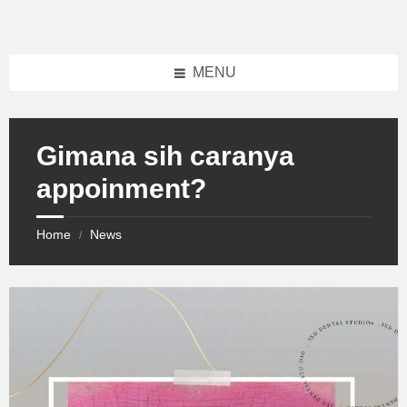
Skip
Skip
Skip
to
to
to
content
left
footer
sidebar
MENU
Gimana sih caranya
appoinment?
Home
News
/