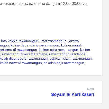
roprasional secara online dari jam 12.00-00:00 via
,
info vaksin rawamangun
,
inforawamangun
,
jakarta
mangun
,
kuliner legendaris rawamangun
,
kuliner murah
iner seru di rawamangun
,
kuliner seru rawamangun
,
kuliner
f
,
rawamangun kecamatan apa
,
rawamangun residence
,
kolah diponegoro rawamangun
,
sekolah islam rawamangun
,
ekolah nawawi rawamangun
,
sekolah ppjk rawamangun
,
Next
Soyamilk Kartikasari