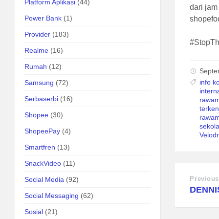
Platform Aplikasi
(44)
dari jam
Power Bank
(1)
shopefoo
Provider
(183)
#StopT
Realme
(16)
Rumah
(12)
Septe
info 
Samsung
(72)
inter
Serbaserbi
(16)
rawa
terke
Shopee
(30)
rawam
sekol
ShopeePay
(4)
Velod
Smartfren
(13)
SnackVideo
(11)
Previous
Social Media
(92)
DENNI
Social Messaging
(62)
Sosial
(21)