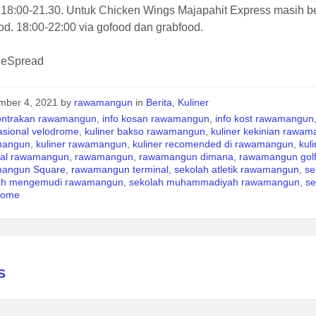
 18:00-21.30. Untuk Chicken Wings Majapahit Express masih be
d. 18:00-22:00 via gofood dan grabfood.
heSpread
mber 4, 2021
by
rawamangun
in
Berita
,
Kuliner
kontrakan rawamangun
,
info kosan rawamangun
,
info kost rawamangun
nasional velodrome
,
kuliner bakso rawamangun
,
kuliner kekinian rawa
mangun
,
kuliner rawamangun
,
kuliner recomended di rawamangun
,
kul
nal rawamangun
,
rawamangun
,
rawamangun dimana
,
rawamangun gol
angun Square
,
rawamangun terminal
,
sekolah atletik rawamangun
,
se
ah mengemudi rawamangun
,
sekolah muhammadiyah rawamangun
,
s
rome
S