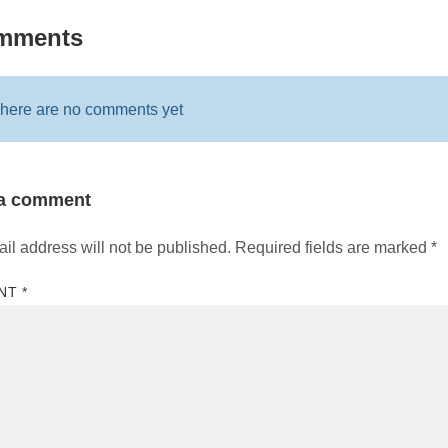
mments
here are no comments yet
 a comment
il address will not be published.
Required fields are marked
*
NT
*