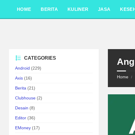
Skip
Skip
Skip
to
to
to
HOME
BERITA
KULINER
JASA
KESE
content
left
footer
sidebar
CATEGORIES
Ang
Android
(229)
Home
/
Axis
(16)
Berita
(21)
Clubhouse
(2)
Desain
(8)
Editor
(36)
EMoney
(17)