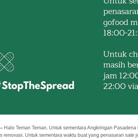
 –
Halo Teman Teman. Untuk sementara Angkringan Pasadena 
s renovasi. Untuk sementara waktu buat yang penasaran sate j