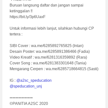
Buruan langsung daftar dan jangan sampai
ketinggalan ‼
https://bit.ly/3p6UaxF
Untuk informasi lebih lanjut, silahkan hubungi CP
tertera :
SIBI Cover : wa.me/6285892765825 (Intan)
Desain Poster: wa.me/6285891386466 (Fadia)
Video Kreatif : wa.me/6281316359892 (Rara)
Cover Song : wa.me/6281383301648 (Tania)
Mengarang Cerpen : wa.me/6285718664815 (Sasti)
IG :
@a2sc_speducation
@speducation_unj
➖➖➖➖➖➖➖➖
©PANITIA A2SC 2020