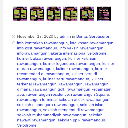
November 17, 2020
by
admin
in
Berita
,
Serbaserbi
info kontrakan rawamangun
,
info kosan rawamangun
,
info kost rawamangun
,
info vaksin rawamangun
,
inforawamangun
,
jakarta internasional velodrome
,
kuliner bakso rawamangun
,
kuliner kekinian
rawamangun
,
kuliner legendaris rawamangun
,
kuliner
murah rawamangun
,
kuliner rawamangun
,
kuliner
recomended di rawamangun
,
kuliner seru di
rawamangun
,
kuliner seru rawamangun
,
kuliner
terkenal rawamangun
,
rawamangun
,
rawamangun
dimana
,
rawamangun golf
,
rawamangun kecamatan
apa
,
rawamangun residence
,
rawamangun Square
,
rawamangun terminal
,
sekolah atletik rawamangun
,
sekolah diponegoro rawamangun
,
sekolah islam
rawamangun
,
sekolah mengemudi rawamangun
,
sekolah muhammadiyah rawamangun
,
sekolah
nawawi rawamangun
,
sekolah ppjk rawamangun
,
Velodrome