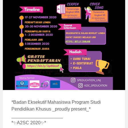
*Badan Eksekutif Mahasiswa Program Studi
Pendidikan Khusus _proudly present_*
____________________
*✨A2SC 2020✨*